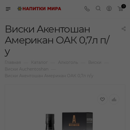
0
Виски Акентошан
Американ ОАК 0,7л п/
у
—
—
—
—
Главная
Каталог
Алкоголь
Виски
—
Виски Auchentoshan
Виски Акентошан Американ ОАК 0,7л п/у