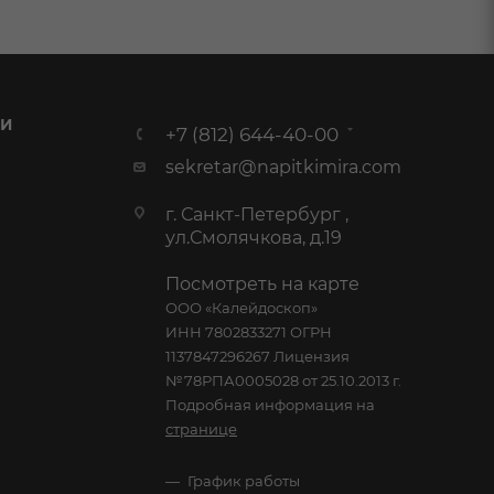
 И
+7 (812) 644-40-00
sekretar@napitkimira.com
г. Санкт-Петербург ,
ул.Смолячкова, д.19
Посмотреть на карте
ООО «Калейдоскоп»
ИНН 7802833271 ОГРН
1137847296267 Лицензия
№78РПА0005028 от 25.10.2013 г.
Подробная информация на
странице
График работы