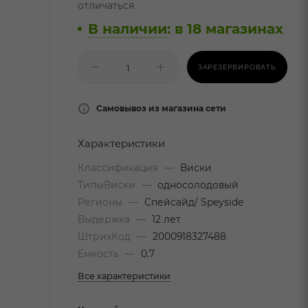
отличаться
В наличии
:
в 18 магазинах
ЗАРЕЗЕРВИРОВАТЬ
Самовывоз из магазина сети
Характеристики
Классификация
—
Виски
ТипыВиски
—
односолодовый
Регионы
—
Спейсайд/ Speyside
Выдержка
—
12 лет
ШтрихКод
—
2000918327488
Емкость
—
0.7
Все характеристики