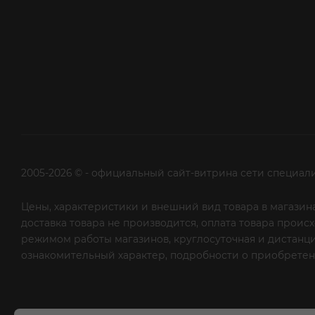
2005-2026 © - официальный сайт-витрина сети специал
Цены, характеристики и внешний вид товара в магазина
доставка товара не производится, оплата товара прои
режимом работы магазинов, круглосуточная и дистанци
ознакомительный характер, подробности о приобретени
рекламной рассылки - сообщите нам об этом на почту