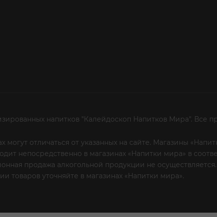
изированных напитков "Калейдоскоп Напитков Мира". Все п
х могут отличаться от указанных на сайте. Магазины «Нап
сходит непосредственно в магазинах «Напитки мира» в соот
онная продажа алкогольной продукции не осуществляется.
и товаров уточняйте в магазинах «Напитки мира».
Уважаем
 или по телефону