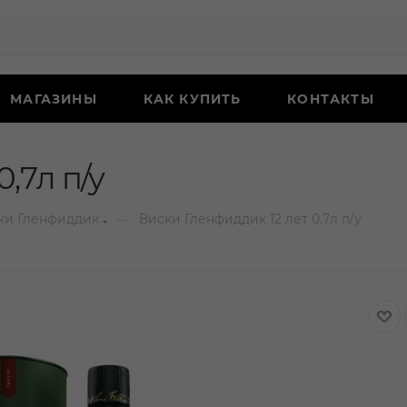
МАГАЗИНЫ
КАК КУПИТЬ
КОНТАКТЫ
,7л п/у
—
ки Гленфиддик
Виски Гленфиддик 12 лет 0,7л п/у