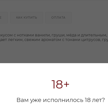
Е
КАК КУПИТЬ
ОПЛАТА
кусом с нотками ванили, груши, мёда и длительным,
ет легким, свежим ароматом с тонами цитрусов, гр
18+
Вам уже исполнилось 18 лет?