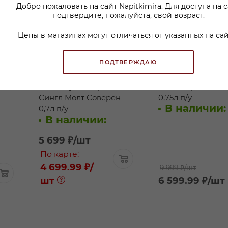
Добро пожаловать на сайт Napitkimira. Для доступа на 
подтвердите, пожалуйста, свой возраст.
Цены в магазинах могут отличаться от указанных на сай
ПОДТВЕРЖДАЮ
2
Виски Туллибардин
Виски Ардбег 10 
Сингл Молт Соверен
0,75л п/у
В наличии:
0,7л п/у
В наличии:
5 699
₽
/шт
По карте:
4 699.99 ₽
/
9 999 ₽
/шт
шт
6 599.99
₽
/шт