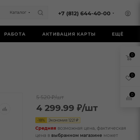
Каталог
+7 (812) 644-40-00
РАБОТА
АКТИВАЦИЯ КАРТЫ
ЕЩЁ
0
0
0
5 520 ₽
/шт
4 299.99
₽
/шт
-
18
%
Экономия
1221
₽
Средняя
возможная цена, фактическая
цена в
выбранном магазине
может