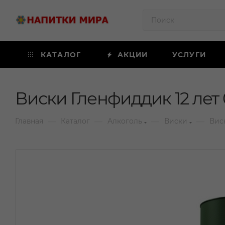
КАТАЛОГ
АКЦИИ
УСЛУГИ
Виски Гленфиддик 12 лет 0
—
—
—
—
Главная
Каталог
Алкоголь
Виски
Вис