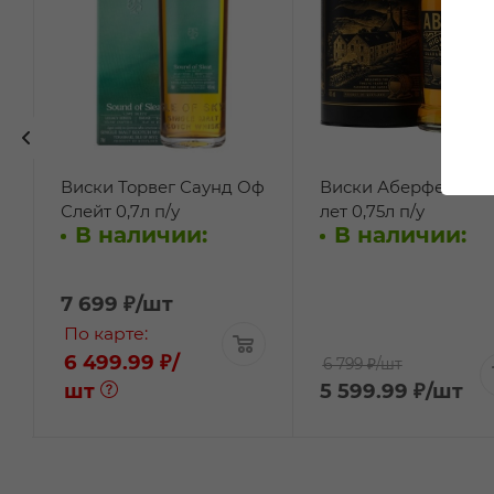
Виски Торвег Саунд Оф
Виски Аберфелди 1
Слейт 0,7л п/у
лет 0,75л п/у
В наличии:
В наличии:
7 699
₽
/шт
По карте:
6 499.99 ₽
/
6 799 ₽
/шт
шт
5 599.99
₽
/шт