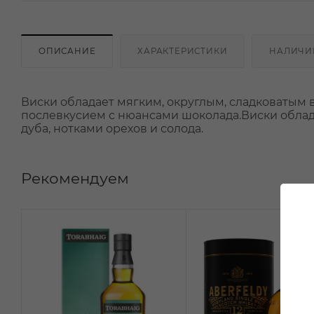
ОПИСАНИЕ
ХАРАКТЕРИСТИКИ
НАЛИЧИ
Виски обладает мягким, округлым, сладковатым в
послевкусием с нюансами шоколада.Виски облада
дуба, нотками орехов и солода.
Рекомендуем