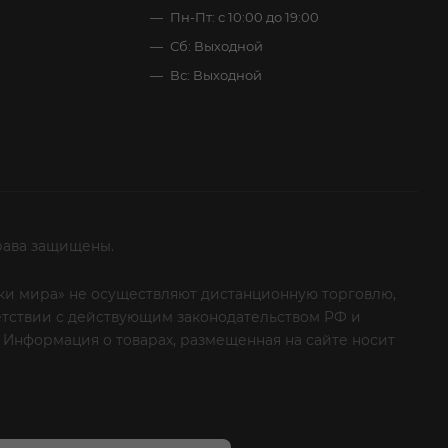
Пн-Пт: с 10:00 до 19:00
Сб: Выходной
Вс: Выходной
рава защищены.
итки мира» не осуществляют дистанционную торговлю,
ветствии с действующим законодательством РФ и
 Информация о товарах, размещенная на сайте носит
ые клиенты! Если вы решили отказаться от нашей