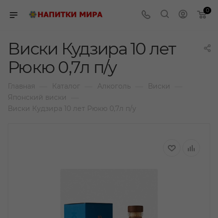
0
Виски Кудзира 10 лет
Рюкю 0,7л п/у
—
—
—
—
Главная
Каталог
Алкоголь
Виски
—
Японский виски
Виски Кудзира 10 лет Рюкю 0,7л п/у