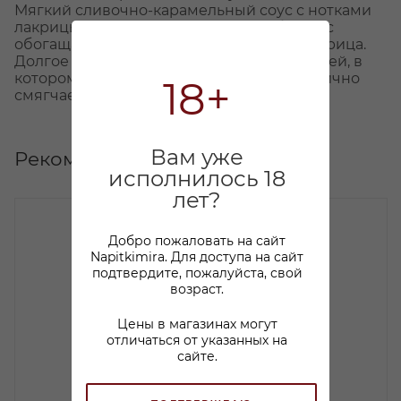
Мягкий сливочно-карамельный соус с нотками
лакрицы и свежевыпеченного хлеба. Вкус
обогащают такие специи, как клевер и корица.
Долгое послевкусие с ароматом пряностей, в
котором легкая приятная горечь гармонично
18+
смягчает сладковатый вкус.
Вам уже
Рекомендуем
исполнилось 18
лет?
Добро пожаловать на сайт
Napitkimira. Для доступа на сайт
подтвердите, пожалуйста, свой
возраст.
Цены в магазинах могут
отличаться от указанных на
сайте.