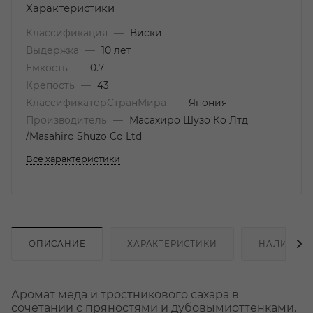
Характеристики
Классификация
—
Виски
Выдержка
—
10 лет
Емкость
—
0.7
Крепость
—
43
КлассификаторСтранМира
—
Япония
Производитель
—
Масахиро Шузо Ко Лтд
/Masahiro Shuzo Co Ltd
Все характеристики
ОПИСАНИЕ
ХАРАКТЕРИСТИКИ
НАЛИЧИЕ
Аромат меда и тростникового сахара в
сочетании с пряностями и дубовымиоттенками.