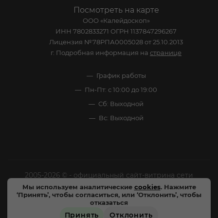
Посмотреть на карте
ООО «Калейдоскоп»
ИНН 7802833271 ОГРН 1137847296267
Лицензия №78РПА0005028 от 25.10.2013
г. Подробная информация на
странице
График работы
Пн-Пт: с 10:00 до 19:00
Сб: Выходной
Вс: Выходной
2005-2026 © - официальный сайт-витрина сети
специализированных напитков "Калейдоскоп Напитков
Мы используем аналитические
cookies
. Нажмите
‘Принять’, чтобы согласиться, или ‘Отклонить’, чтобы
Мира". Все права защищены.
отказаться
Принять
Отклонить