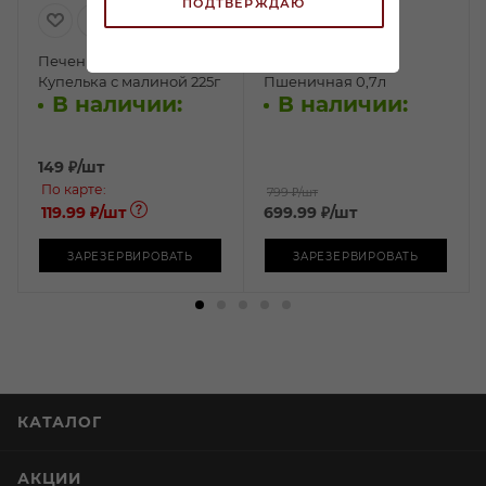
ПОДТВЕРЖДАЮ
Печенье Акульчев
Водка Сябры
Купелька с малиной 225г
Пшеничная 0,7л
В наличии:
В наличии:
149
₽
/шт
По карте:
799 ₽
/шт
119.99 ₽
/шт
699.99
₽
/шт
ЗАРЕЗЕРВИРОВАТЬ
ЗАРЕЗЕРВИРОВАТЬ
КАТАЛОГ
АКЦИИ