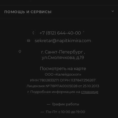
Коньяк Шато де Монтифо Эритаж Луи Валле Птит
Шампань 50 лет 0,7л п/у туба
В наличии:
49 999
₽
/шт
42 999 ₽
/шт
По карте:
ЗАРЕЗЕРВИРОВАТЬ
КАТАЛОГ
АКЦИИ