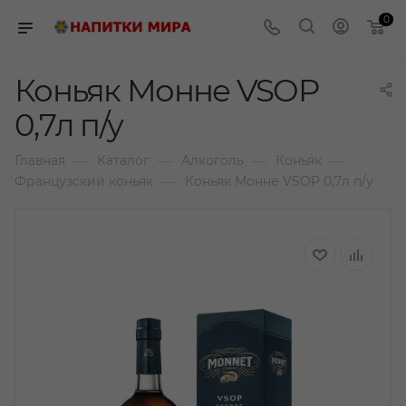
0
Коньяк Монне VSOP
0,7л п/у
—
—
—
—
Главная
Каталог
Алкоголь
Коньяк
—
Французский коньяк
Коньяк Монне VSOP 0,7л п/у