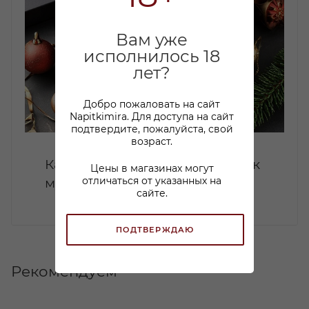
Вам уже
исполнилось 18
лет?
Добро пожаловать на сайт
Napitkimira. Для доступа на сайт
подтвердите, пожалуйста, свой
возраст.
Какой коньяк купить в подарок
Цены в магазинах могут
отличаться от указанных на
мужчине: советы по выбору
сайте.
ПОДТВЕРЖДАЮ
Рекомендуем