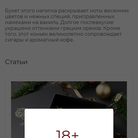
Букет этого напитка раскрывает ноты весенних
цветов и нежных специй, приправленных
намеками на ваниль. Долгое послевкусие
украшено оттенками грецких орехов. Кроме
того, этот коньяк великолепно сопровождает
сигары и ароматный кофе.
Статьи
18+