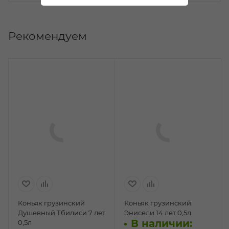
Рекомендуем
Коньяк грузинский
Коньяк грузинский
Душевный Тбилиси 7 лет
Энисели 14 лет 0,5л
В наличии:
0,5л