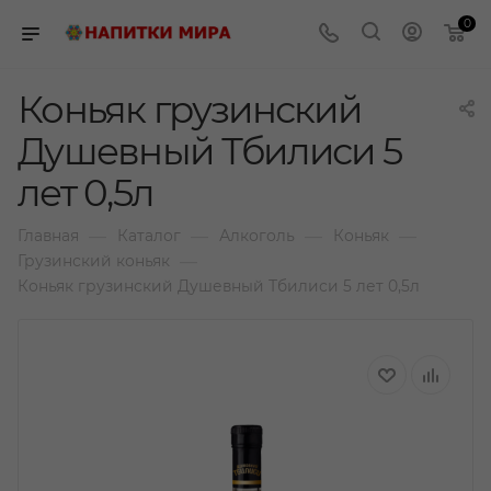
0
Коньяк грузинский
Душевный Тбилиси 5
лет 0,5л
—
—
—
—
Главная
Каталог
Алкоголь
Коньяк
—
Грузинский коньяк
Коньяк грузинский Душевный Тбилиси 5 лет 0,5л