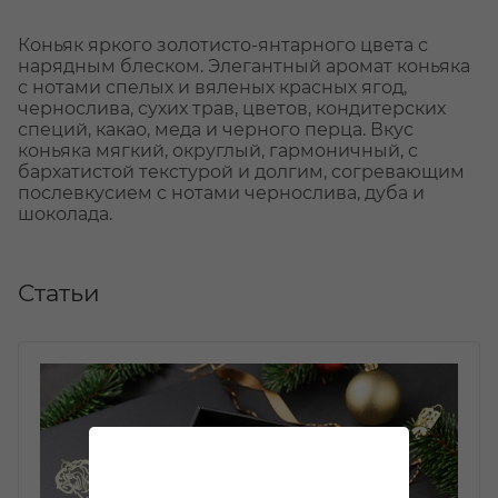
Коньяк яркого золотисто-янтарного цвета с
нарядным блеском. Элегантный аромат коньяка
с нотами спелых и вяленых красных ягод,
чернослива, сухих трав, цветов, кондитерских
специй, какао, меда и черного перца. Вкус
коньяка мягкий, округлый, гармоничный, с
бархатистой текстурой и долгим, согревающим
послевкусием с нотами чернослива, дуба и
шоколада.
Статьи