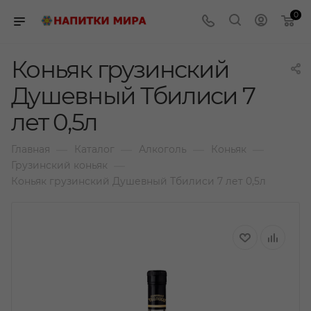
0
Коньяк грузинский
Душевный Тбилиси 7
лет 0,5л
—
—
—
—
Главная
Каталог
Алкоголь
Коньяк
—
Грузинский коньяк
Коньяк грузинский Душевный Тбилиси 7 лет 0,5л