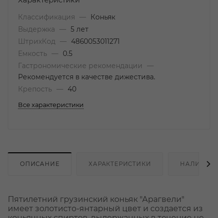
Характеристики
Классификация
—
Коньяк
Выдержка
—
5 лет
ШтрихКод
—
4860053011271
Емкость
—
0.5
Гастрономические рекомендации
—
Рекомендуется в качестве дижестива.
Крепость
—
40
Все характеристики
ОПИСАНИЕ
ХАРАКТЕРИСТИКИ
НАЛИЧИЕ
Пятилетний грузинский коньяк "Арагвели"
имеет золотисто-янтарный цвет и создается из
коньячных спиртов, выдержанных в течение не