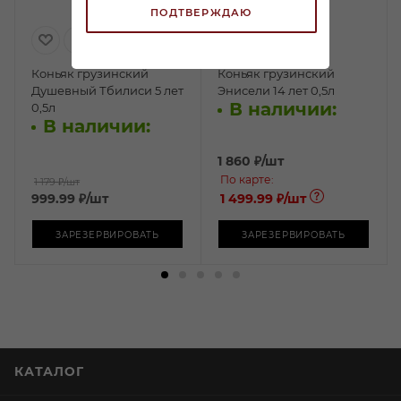
ПОДТВЕРЖДАЮ
Коньяк грузинский
Коньяк грузинский
Душевный Тбилиси 5 лет
Энисели 14 лет 0,5л
В наличии:
0,5л
В наличии:
1 860
₽
/шт
По карте:
1 179 ₽
/шт
999.99
₽
/шт
1 499.99 ₽
/шт
ЗАРЕЗЕРВИРОВАТЬ
ЗАРЕЗЕРВИРОВАТЬ
КАТАЛОГ