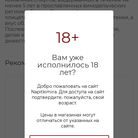
менее 5 лет в прославленных винодельческих
регионах Грузии. Его тонкий аромат
олицетворяет характерные цветочные оттенки, а
вкус обладает гармонией с нотами ореха.
Послевкусие приятное и продолжительное,
18+
делая его идеальным выбором в качестве
дижестива.
Вам уже
Рекомендуем
исполнилось 18
лет?
Добро пожаловать на сайт
Napitkimira. Для доступа на сайт
подтвердите, пожалуйста, свой
возраст.
Цены в магазинах могут
отличаться от указанных на
сайте.