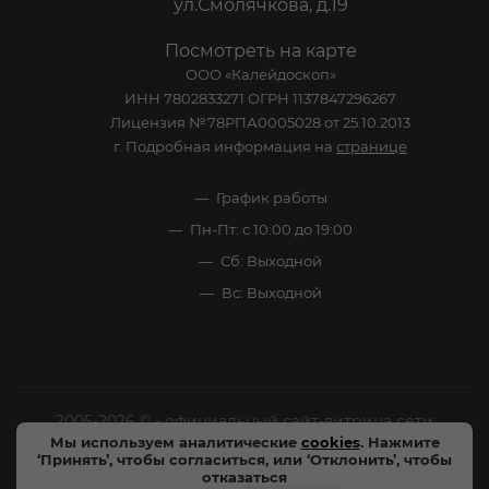
ул.Смолячкова, д.19
Посмотреть на карте
ООО «Калейдоскоп»
ИНН 7802833271 ОГРН 1137847296267
Лицензия №78РПА0005028 от 25.10.2013
г. Подробная информация на
странице
График работы
Пн-Пт: с 10:00 до 19:00
Сб: Выходной
Вс: Выходной
2005-2026 © - официальный сайт-витрина сети
Мы используем аналитические
cookies
. Нажмите
специализированных напитков "Калейдоскоп Напитков
‘Принять’, чтобы согласиться, или ‘Отклонить’, чтобы
Мира". Все права защищены.
отказаться