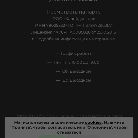
Посмотреть на карте
ООО «Калейдоскоп»
ИНН 7802833271 ОГРН 1137847296267
Лицензия №78РПА0005028 от 25.10.2013
г. Подробная информация на
странице
График работы
Пн-Пт: с 10:00 до 19:00
Сб: Выходной
Вс: Выходной
2005-2026 © - официальный сайт-витрина сети
Мы используем аналитические
cookies
. Нажмите
специализированных напитков "Калейдоскоп Напитков
‘Принять’, чтобы согласиться, или ‘Отклонить’, чтобы
Мира". Все права защищены.
отказаться