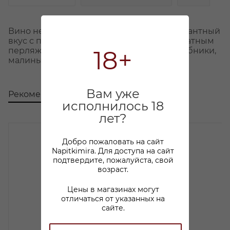
Вино нежно-розового цвета. Тонкий, элегантный
вкус с прекрасной кислотностью и деликатным
18+
перляжем. В аромате оттенки спелой клубники,
малины, шелковицы и красного яблока.
Вам уже
Рекомендуем
С этим товаром покупают
исполнилось 18
лет?
Добро пожаловать на сайт
Napitkimira. Для доступа на сайт
подтвердите, пожалуйста, свой
возраст.
Цены в магазинах могут
отличаться от указанных на
сайте.