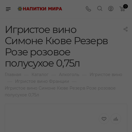
0
Игристое вино
Симоне Кюве Резерв
Розе розовое
полусухое 0,75л
—
—
—
Главная
Каталог
Алкоголь
Игристое вино
—
—
Игристое вино Франции
Игристое вино Симоне Кюве Резерв Розе розовое
полусухое 0,75л