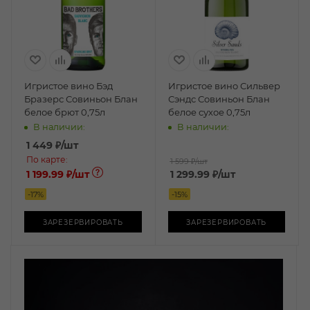
Игристое вино Бэд
Игристое вино Сильвер
Бразерс Совиньон Блан
Сэндс Совиньон Блан
белое брют 0,75л
белое сухое 0,75л
В наличии:
В наличии:
1 449
₽
/шт
По карте:
1 599 ₽
/шт
1 199.99 ₽
/шт
1 299.99
₽
/шт
-
17
%
-
15
%
ЗАРЕЗЕРВИРОВАТЬ
ЗАРЕЗЕРВИРОВАТЬ