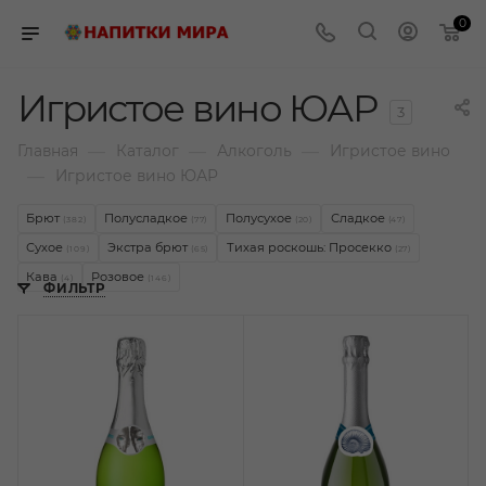
0
Игристое вино ЮАР
3
—
—
—
Главная
Каталог
Алкоголь
Игристое вино
—
Игристое вино ЮАР
Брют
Полусладкое
Полусухое
Сладкое
(382)
(77)
(20)
(47)
Сухое
Экстра брют
Тихая роскошь: Просекко
(109)
(65)
(27)
Кава
Розовое
(4)
(146)
ФИЛЬТР