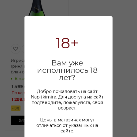
18+
Игристое вино
Вам уже
ГринЛайф Совиньон
исполнилось 18
Блан Баблс белое экстра
лет?
брют 0,75л
В наличии:
1 499
₽
/шт
Добро пожаловать на сайт
По карте:
Napitkimira. Для доступа на сайт
1 299.99 ₽
/шт
подтвердите, пожалуйста, свой
возраст.
-
13
%
Цены в магазинах могут
ЗАРЕЗЕРВИРОВАТЬ
отличаться от указанных на
сайте.