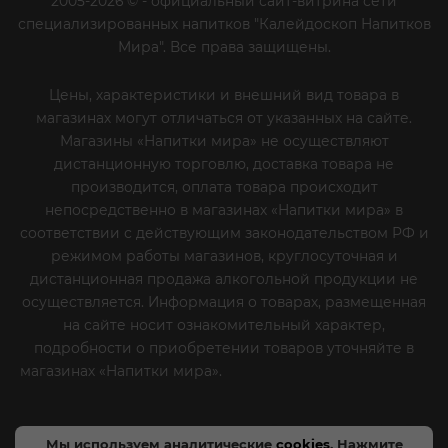
2005-2026 © - официальный сайт-витрина сети
специализированных напитков "Калейдоскоп Напитков
Мира". Все права защищены.
Цены, характеристики и внешний вид товара в
магазинах могут отличаться от указанных на сайте.
Магазины «Напитки мира» не осуществляют
дистанционную торговлю, доставка товара не
производится, оплата товара происходит
непосредственно в магазинах «Напитки мира» в
соответствии с действующим законодательством РФ и
режимом работы магазинов, круглосуточная и
дистанционная продажа алкогольной продукции не
осуществляется. Информация о товарах, размещенная
на сайте носит ознакомительный характер,
подробности о приобретении товаров уточняйте в
магазинах «Напитки мира».
Уважаемые клиенты! Если
вы решили отказаться от нашей рекламной рассылки
- сообщите нам об этом на почту или по телефону
Мы используем аналитические
cookies
. Нажмите