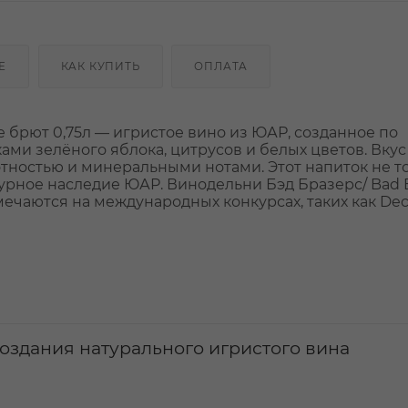
Е
КАК КУПИТЬ
ОПЛАТА
 брют 0,75л — игристое вино из ЮАР, созданное по
ами зелёного яблока, цитрусов и белых цветов. Вкус
тностью и минеральными нотами. Этот напиток не т
турное наследие ЮАР. Винодельни Бэд Бразерс/ Bad 
тмечаются на международных конкурсах, таких как Dec
создания натурального игристого вина