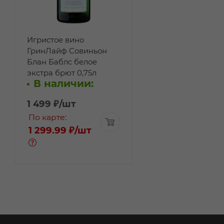
Игристое вино
ГринЛайф Совиньон
Блан Баблс белое
экстра брют 0,75л
В наличии:
1 499
₽
/шт
По карте:
1 299.99 ₽
/шт