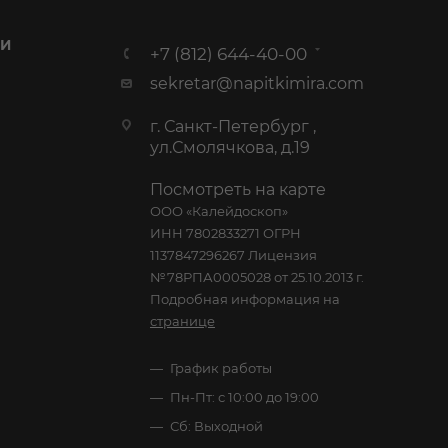
 И
+7 (812) 644-40-00
sekretar@napitkimira.com
г. Санкт-Петербург ,
ул.Смолячкова, д.19
Посмотреть на карте
ООО «Калейдоскоп»
ИНН 7802833271 ОГРН
1137847296267 Лицензия
№78РПА0005028 от 25.10.2013 г.
Подробная информация на
странице
График работы
Пн-Пт: с 10:00 до 19:00
Сб: Выходной