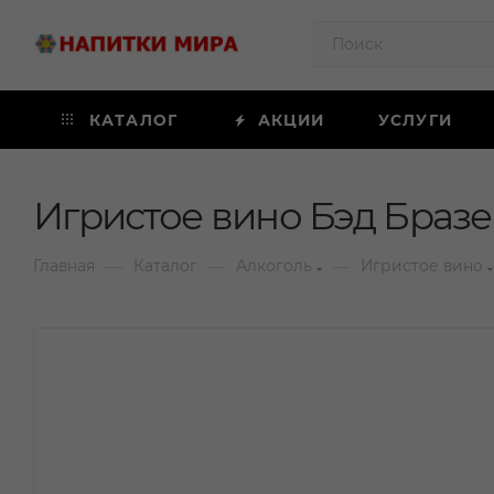
КАТАЛОГ
АКЦИИ
УСЛУГИ
Игристое вино Бэд Бразе
—
—
—
Главная
Каталог
Алкоголь
Игристое вино