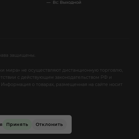
Вс: Выходной
рава защищены.
итки мира» не осуществляют дистанционную торговлю,
ветствии с действующим законодательством РФ и
 Информация о товарах, размещенная на сайте носит
ые клиенты! Если вы решили отказаться от нашей
ся
Принять
Отклонить