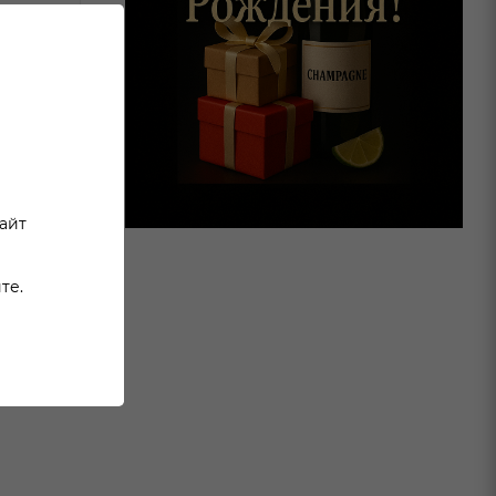
сайт
те.