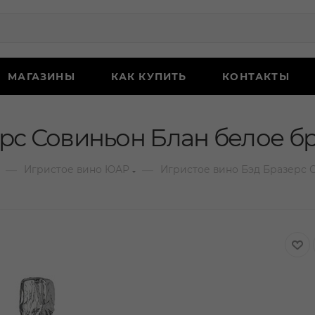
МАГАЗИНЫ
КАК КУПИТЬ
КОНТАКТЫ
рс Совиньон Блан белое бр
—
—
Игристое вино ЮАР
Игристое вино Бэд Бразерс С