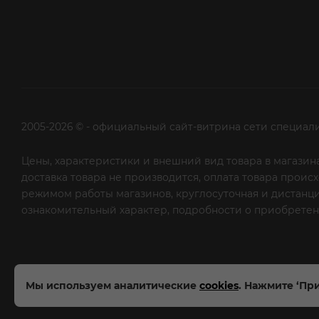
2005-2026 © - официальный сайт-витрина сети специал
Цены, характеристики и внешний вид товара в магазина
доставка товара не производится, оплата товара прои
режимом работы магазинов, круглосуточная и дистанци
ознакомительный характер, подробности о приобретени
рекламной рассылки - сообщите нам об этом на почту
Мы используем аналитические
cookies
. Нажмите ‘При