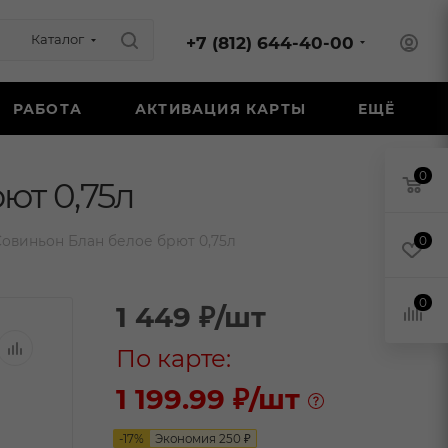
Каталог
+7 (812) 644-40-00
РАБОТА
АКТИВАЦИЯ КАРТЫ
ЕЩЁ
0
ют 0,75л
овиньон Блан белое брют 0,75л
0
0
1 449
₽
/шт
По карте:
1 199.99 ₽
/шт
-
17
%
Экономия
250
₽