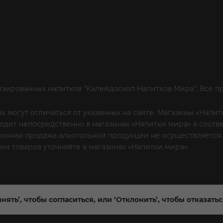
изированных напитков "Калейдоскоп Напитков Мира". Все п
х могут отличаться от указанных на сайте. Магазины «Нап
сходит непосредственно в магазинах «Напитки мира» в соот
онная продажа алкогольной продукции не осуществляется.
и товаров уточняйте в магазинах «Напитки мира».
Уважаем
 или по телефону
нять’, чтобы согласиться, или ‘Отклонить’, чтобы отказать