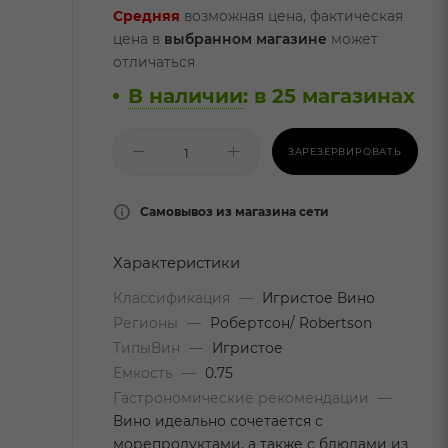
Средняя
возможная цена, фактическая
цена в
выбранном магазине
может
отличаться
В наличии
:
в 25 магазинах
ЗАРЕЗЕРВИРОВАТЬ
Самовывоз из магазина сети
Характеристики
Классификация
—
Игристое Вино
Регионы
—
Робертсон/ Robertson
ТипыВин
—
Игристое
Емкость
—
0.75
Гастрономические рекомендации
—
Вино идеально сочетается с
морепродуктами, а также с блюдами из