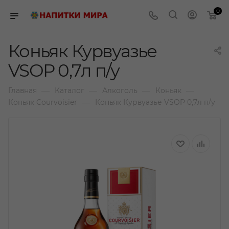
0
Коньяк Курвуазье
VSOP 0,7л п/у
—
—
—
—
Главная
Каталог
Алкоголь
Коньяк
—
Коньяк Courvoisier
Коньяк Курвуазье VSOP 0,7л п/у