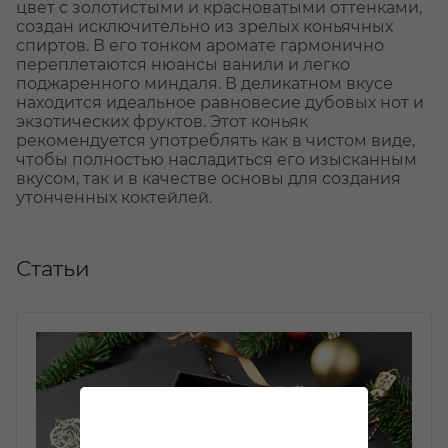
цвет с золотистыми и красноватыми оттенками,
создан исключительно из зрелых коньячных
спиртов. В его тонком аромате гармонично
переплетаются нюансы ванили и легко
поджаренного миндаля. В деликатном вкусе
находится идеальное равновесие дубовых нот и
экзотических фруктов. Этот коньяк
рекомендуется употреблять как в чистом виде,
чтобы полностью насладиться его изысканным
вкусом, так и в качестве основы для создания
утонченных коктейлей.
Статьи