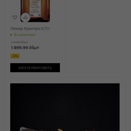
Ликер Куантро 0,7л
В наличии:
2 640 ₽
/шт
1 899.99
₽
/шт
-
21
%
ЗАРЕЗЕРВИРОВАТЬ