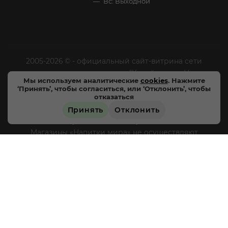
Вс: Выходной
2005-2026 © - официальный сайт-витрина сети
специализированных напитков "Калейдоскоп Напитков
Мы используем аналитические
cookies
. Нажмите
Мира". Все права защищены.
‘Принять’, чтобы согласиться, или ‘Отклонить’, чтобы
отказаться
Цены, характеристики и внешний вид товара в
Принять
Отклонить
магазинах могут отличаться от указанных на сайте.
ЗАРЕЗЕРВИРОВАТЬ
Магазины «Напитки мира» не осуществляют
дистанционную торговлю, доставка товара не
производится, оплата товара происходит
непосредственно в магазинах «Напитки мира» в
соответствии с действующим законодательством РФ и
режимом работы магазинов, круглосуточная и
дистанционная продажа алкогольной продукции не
осуществляется. Информация о товарах, размещенная
на сайте носит ознакомительный характер,