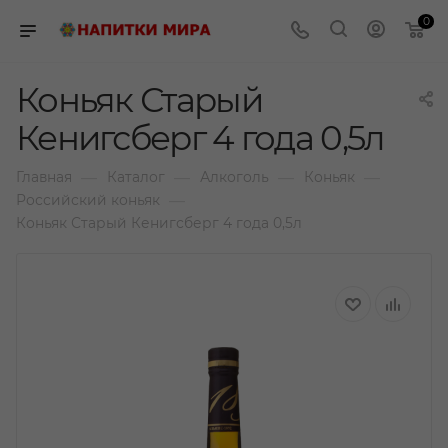
0
Коньяк Старый
Кенигсберг 4 года 0,5л
—
—
—
—
Главная
Каталог
Алкоголь
Коньяк
—
Российский коньяк
Коньяк Старый Кенигсберг 4 года 0,5л