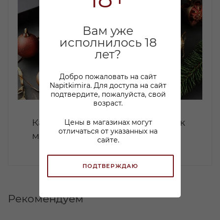
Вам уже
исполнилось 18
лет?
Добро пожаловать на сайт
Napitkimira. Для доступа на сайт
подтвердите, пожалуйста, свой
возраст.
Какой коньяк купить в подарок
Цены в магазинах могут
отличаться от указанных на
мужчине: советы по выбору
сайте.
ПОДТВЕРЖДАЮ
Рекомендуем