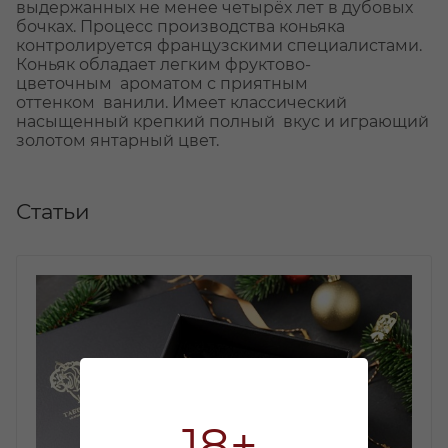
выдержанных не менее четырёх лет в дубовых
бочках. Процесс производства коньяка
контролируется французскими специалистами.
Коньяк обладает легким фруктово-
цветочным ароматом с приятным
оттенком ванили. Имеет классический
насыщенный крепкий полный вкус и играющий
золотом янтарный цвет.
Статьи
18+