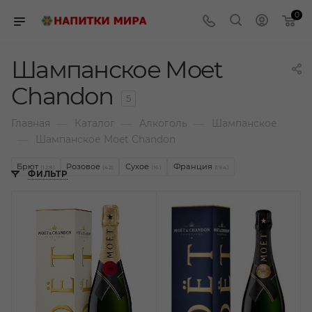
0
Шампанское Moet
Chandon
5
—
—
—
Главная
Каталог
Алкоголь
Шампанское
—
Шампанское Moet Chandon
Брют
Розовое
Сухое
Франция
(128)
(42)
(16)
(194)
ФИЛЬТР