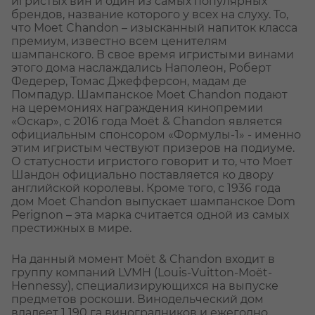
игристых вин и один из самых популярных
брендов, название которого у всех на слуху. То,
что Moet Chandon – изысканный напиток класса
премиум, известно всем ценителям
шампанского. В свое время игристыми винами
этого дома наслаждались Наполеон, Роберт
Федерер, Томас Джефферсон, мадам де
Помпадур. Шампанское Moet Chandon подают
на церемониях награждения кинопремии
«Оскар», с 2016 года Moët & Chandon является
официальным спонсором «Формулы-1» - именно
этим игристым чествуют призеров на подиуме.
О статусности игристого говорит и то, что Моет
Шандон официально поставляется ко двору
английской королевы. Кроме того, с 1936 года
дом Moet Chandon выпускает шампанское Dom
Perignon – эта марка считается одной из самых
престижных в мире.
На данный момент Moët & Chandon входит в
группу компаний LVMH (Louis-Vuitton-Moët-
Hennessy), специализирующихся на выпуске
предметов роскоши. Винодельческий дом
владеет 1 190 га виноградников и ежегодно