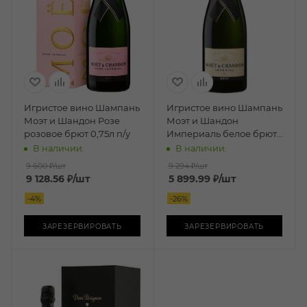
Игристое вино Шампань
Игристое вино Шампань
Моэт и Шандон Розе
Моэт и Шандон
розовое брют 0,75л п/у
Империаль белое брют
0,75л
В наличии:
В наличии:
9 600 ₽
/шт
9 294 ₽
/шт
9 128.56
₽
/шт
5 899.99
₽
/шт
-
4
%
-
26
%
ЗАРЕЗЕРВИРОВАТЬ
ЗАРЕЗЕРВИРОВАТЬ