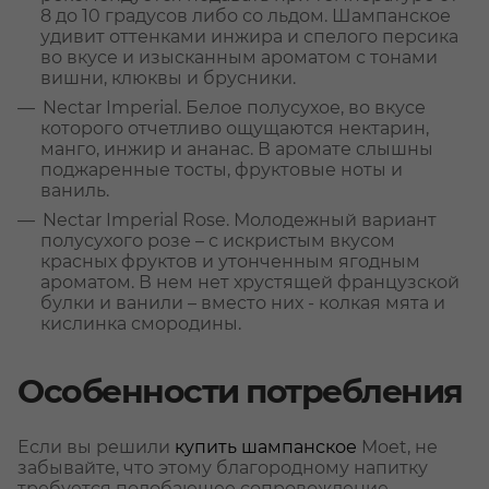
8 до 10 градусов либо со льдом. Шампанское
удивит оттенками инжира и спелого персика
во вкусе и изысканным ароматом с тонами
вишни, клюквы и брусники.
Nectar Imperial. Белое полусухое, во вкусе
которого отчетливо ощущаются нектарин,
манго, инжир и ананас. В аромате слышны
поджаренные тосты, фруктовые ноты и
ваниль.
Nectar Imperial Rose. Молодежный вариант
полусухого розе – с искристым вкусом
красных фруктов и утонченным ягодным
ароматом. В нем нет хрустящей французской
булки и ванили – вместо них - колкая мята и
кислинка смородины.
Особенности потребления
Если вы решили
купить шампанское
Moet, не
забывайте, что этому благородному напитку
требуется подобающее сопровождение.