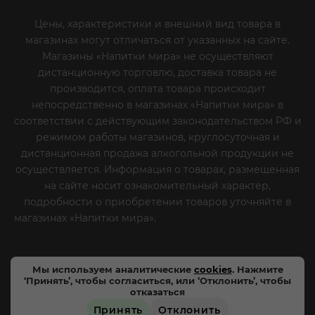
Цены, характеристики и внешний вид товара в
магазинах могут отличаться от указанных на сайте.
Магазины «Напитки мира» не осуществляют
дистанционную торговлю, доставка товара не
производится, оплата товара происходит
непосредственно в магазинах «Напитки мира» в
соответствии с действующим законодательством РФ и
режимом работы магазинов, круглосуточная и
дистанционная продажа алкогольной продукции не
осуществляется. Информация о товарах, размещенная
на сайте носит ознакомительный характер,
подробности о приобретении товаров уточняйте в
магазинах «Напитки мира».
Уважаемые клиенты! Если
вы решили отказаться от нашей рекламной рассылки
- сообщите нам об этом на почту или по телефону
Мы используем аналитические
cookies
. Нажмите
‘Принять’, чтобы согласиться, или ‘Отклонить’, чтобы
отказаться
Принять
Отклонить