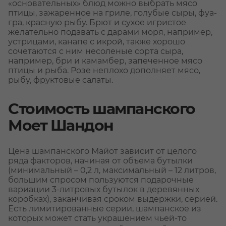
«основательных» блюд можно выбрать мясо
птицы, зажаренное на гриле, голубые сыры, фуа-
гра, красную рыбу. Брют и сухое игристое
желательно подавать с дарами моря, например,
устрицами, канапе с икрой, также хорошо
сочетаются с ним несоленые сорта сыра,
например, бри и камамбер, запеченное мясо
птицы и рыба. Розе неплохо дополняет мясо,
рыбу, фруктовые салаты.
Стоимость шампанского
Моет Шандон
Цена шампанского Майот зависит от целого
ряда факторов, начиная от объема бутылки
(минимальный – 0,2 л, максимальный – 12 литров,
большим спросом пользуются подарочные
вариации 3-литровых бутылок в деревянных
коробках), заканчивая сроком выдержки, серией.
Есть лимитированные серии, шампанское из
которых может стать украшением чьей-то