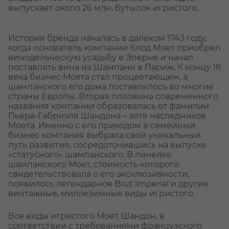
выпускает около 26 млн. бутылок игристого.
История бренда началась в далеком 1743 году,
когда основатель компании Клод Моет приобрел
винодельческую усадьбу в Эперне и начал
поставлять вина из Шампани в Париж. К концу 18
века бизнес Моета стал процветающем, а
шампанского его дома поставлялось во многие
страны Европы. Вторая половина современного
названия компании образовалась от фамилии
Пьера-Габриэля Шандона – зятя наследников
Моета. Именно с его приходом в семейный
бизнес компания выбрала свой уникальный
путь развития, сосредоточившись на выпуске
«статусного» шампанского. В линейке
шампанского Моет, стоимость которого
свидетельствовала о его эксклюзивности,
появилось легендарное Brut Imperial и другие
винтажные, миллезимные виды игристого.
Все виды игристого Моет Шандон, в
соответствии с требованиями французского