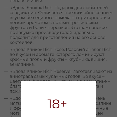
ненавязчивый.
«Вдова Клико» Rich. Подарок для любителей
сладких вин. Отличается чрезвычайно сочным
вкусом без единого намека на приторность и
легким ароматом с нотами тропических
фруктов и белых персиков. Это шампанское
по задумке производителей идеально
подходит для приготовления на его основе
коктейлей.
«Вдова Клико» Rich Rose. Розовый аналог Rich,
во вкусен и аромате которого доминируют
красные ягоды и фрукты – клубника, вишня,
земляника.
«Вдова Клико» Rich Reserve. Изготавливают из
винограда самых удачных годов. Во вкусе –
цветочно-фруктовые мотивы, а в ароматике –
благородная лакрица, освежающая мята и
яркие цитрусы.
«Вдова Клико» Demi-Sec. Отличается очень
18+
мягким вкусом с нотами воздушного пралине
и фруктов. В аромате ощущаются цветочные
мотивы, тона белого персика и хрустящей