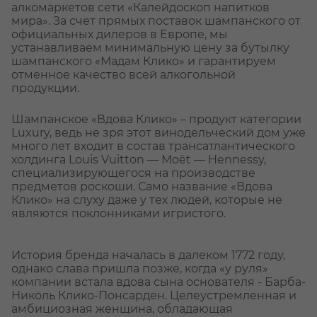
алкомаркетов сети «Калейдоскоп напитков
мира». За счет прямых поставок шампанского от
официальных дилеров в Европе, мы
устанавливаем минимальную цену за бутылку
шампанского «Мадам Клико» и гарантируем
отменное качество всей алкогольной
продукции.
Шампанское «Вдова Клико» – продукт категории
Luxury, ведь не зря этот винодельческий дом уже
много лет входит в состав трансатлантического
холдинга Louis Vuitton — Moët — Hennessy,
специализирующегося на производстве
предметов роскоши. Само название «Вдова
Клико» на слуху даже у тех людей, которые не
являются поклонниками игристого.
История бренда началась в далеком 1772 году,
однако слава пришла позже, когда «у руля»
компании встала вдова сына основателя - Барба-
Николь Клико-Понсарден. Целеустремленная и
амбициозная женщина, обладающая