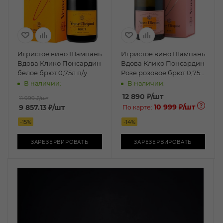
Игристое вино Шампань
Игристое вино Шампань
Вдова Клико Понсардин
Вдова Клико Понсардин
белое брют 0,75л п/у
Розе розовое брют 0,75л
п/у
В наличии:
В наличии:
12 890
₽
/шт
11 999 ₽
/шт
10 999 ₽
/шт
9 857.13
₽
/шт
По карте:
-
15
%
-
14
%
ЗАРЕЗЕРВИРОВАТЬ
ЗАРЕЗЕРВИРОВАТЬ