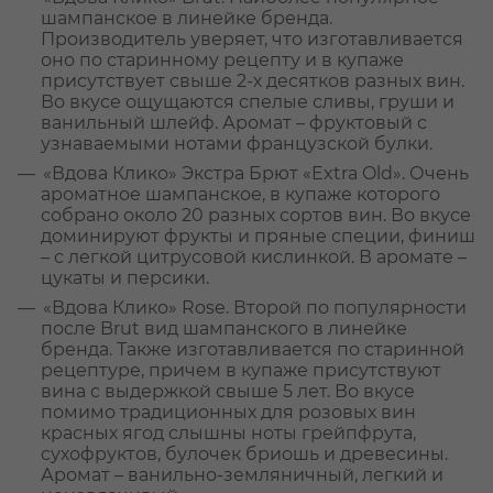
шампанское в линейке бренда.
Производитель уверяет, что изготавливается
оно по старинному рецепту и в купаже
присутствует свыше 2-х десятков разных вин.
Во вкусе ощущаются спелые сливы, груши и
ванильный шлейф. Аромат – фруктовый с
узнаваемыми нотами французской булки.
«Вдова Клико» Экстра Брют «Extra Old». Очень
ароматное шампанское, в купаже которого
собрано около 20 разных сортов вин. Во вкусе
доминируют фрукты и пряные специи, финиш
– с легкой цитрусовой кислинкой. В аромате –
цукаты и персики.
«Вдова Клико» Rose. Второй по популярности
после Brut вид шампанского в линейке
бренда. Также изготавливается по старинной
рецептуре, причем в купаже присутствуют
вина с выдержкой свыше 5 лет. Во вкусе
помимо традиционных для розовых вин
красных ягод слышны ноты грейпфрута,
сухофруктов, булочек бриошь и древесины.
Аромат – ванильно-земляничный, легкий и