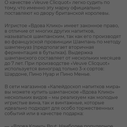
О качестве «Veuve Clicquot» легко судить по
тому, что именно эту марку официально
поставляют ко двору британской королевы.
Игристое «Вдова Клико» имеет законное право,
в отличие от многих других напитков,
называться шампанским, так как его производят
во французской провинции Шампань по методу
шампенуаз (предполагает вторичная
ферментация в бутылках). Выдержка
шампанского составляет от нескольких месяцев
до 7 лет. При производстве «Veuve Clicquot»
используется виноград только 3-х сортов:
Шардоне, Пино Нуар и Пино Менье.
В сети магазинов «Калейдоскоп напитков мира»
вы можете купить шампанское «Вдова Клико»
нескольких видов – мы реализуем как молодые
игристые вина, так и винтажные, которые
идеально подходят для особо торжественных
событий или в качестве подарка:
«Вдова Клико» Brut. Наиболее популярное