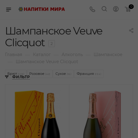
0
Шампанское Veuve
Clicquot
2
—
—
—
Главная
Каталог
Алкоголь
Шампанское
—
Шампанское Veuve Clicquot
Брют
Розовое
Сухое
Франция
(128)
(42)
(16)
(194)
ФИЛЬТР