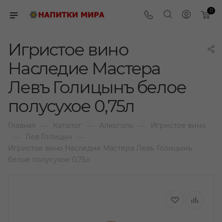
0
Игристое вино
Наследие Мастера
Левъ Голицынъ белое
полусухое 0,75л
—
—
—
Главная
Каталог
Алкоголь
Игристое вино
—
—
Лев Голицын
Игристое вино Наследие Мастера Левъ Голицынъ
белое полусухое 0,75л