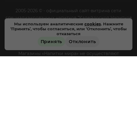
2005-2026 © - официальный сайт-витрина сети
специализированных напитков "Калейдоскоп Напитков
Мы используем аналитические
cookies
. Нажмите
Мира". Все права защищены.
‘Принять’, чтобы согласиться, или ‘Отклонить’, чтобы
отказаться
Цены, характеристики и внешний вид товара в
Принять
Отклонить
магазинах могут отличаться от указанных на сайте.
Магазины «Напитки мира» не осуществляют
дистанционную торговлю, доставка товара не
производится, оплата товара происходит
непосредственно в магазинах «Напитки мира» в
соответствии с действующим законодательством РФ и
режимом работы магазинов, круглосуточная и
дистанционная продажа алкогольной продукции не
осуществляется. Информация о товарах, размещенная
на сайте носит ознакомительный характер,
подробности о приобретении товаров уточняйте в
магазинах «Напитки мира».
Уважаемые клиенты! Если
вы решили отказаться от нашей рекламной рассылки