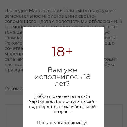
Наследие Мастера Левъ Голицынъ полусухое -
замечательное игристое вино светло-
соломенного цвета с золотистыми отблесками. В
гармоничном свежем аромате ярко выражены
тона цветов винограда. Многослойный вкус
отличается характерной пикантной горчинкой.
Рекомендуется в качестве аперитива, хорошо
18+
сочетается с блюдами из рыбы,
морепродуктами, фруктами, закусками и
салатами. Это игристое вино отлично подходит
для торжественных случаев, создавая особую
Вам уже
праздничную атмосферу.
исполнилось 18
лет?
Рекомендуем
С этим товаром покупают
Добро пожаловать на сайт
Napitkimira. Для доступа на сайт
подтвердите, пожалуйста, свой
возраст.
Цены в магазинах могут