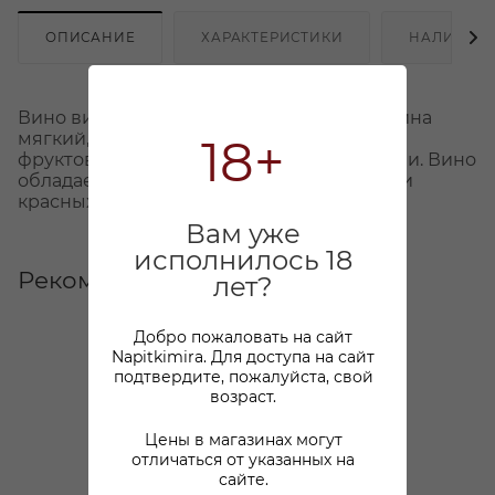
ОПИСАНИЕ
ХАРАКТЕРИСТИКИ
НАЛИЧИЕ
Вино вишнёво-рубинового цвета. Вкус вина
мягкий, сбалансированный, с типичными
18+
фруктово-ягодными и пряными оттенками. Вино
обладает элегантным ароматом с нотками
красных фруктов и ягод.
Вам уже
исполнилось 18
Рекомендуем
лет?
Добро пожаловать на сайт
Napitkimira. Для доступа на сайт
подтвердите, пожалуйста, свой
возраст.
Цены в магазинах могут
отличаться от указанных на
сайте.