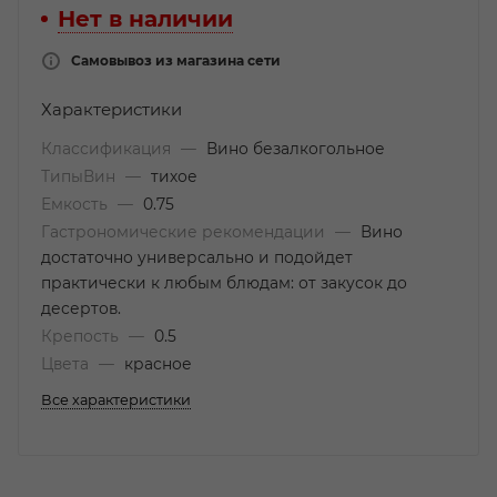
Нет в наличии
Самовывоз из магазина сети
Характеристики
Классификация
—
Вино безалкогольное
ТипыВин
—
тихое
Емкость
—
0.75
Гастрономические рекомендации
—
Вино
достаточно универсально и подойдет
практически к любым блюдам: от закусок до
десертов.
Крепость
—
0.5
Цвета
—
красное
Все характеристики