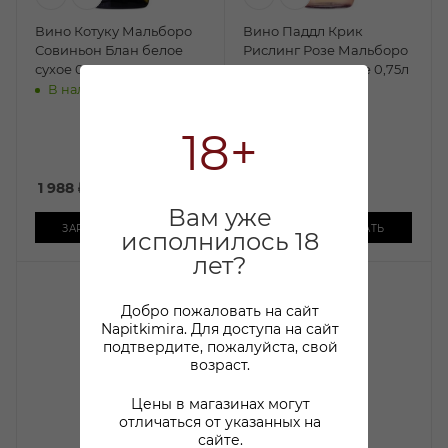
Вино Котуку Мальборо
Вино Паддл Крик
Совиньон Блан белое
Рислинг Розе Мальборо
сухое 0,75л
розовое полусухое 0,75л
В наличии:
В наличии:
2 490
₽
/шт
18+
По карте:
1 699.99 ₽
/шт
1 988
₽
/шт
-
31
%
Вам уже
ЗАРЕЗЕРВИРОВАТЬ
ЗАРЕЗЕРВИРОВАТЬ
исполнилось 18
лет?
Добро пожаловать на сайт
Napitkimira. Для доступа на сайт
подтвердите, пожалуйста, свой
возраст.
Цены в магазинах могут
отличаться от указанных на
сайте.