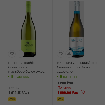
Вино ГринЛайф
Вино Киа Ора Мальборо
Совиньон Блан
Совиньон Блан белое
Мальборо белое сухое
сухое 0,75л
0,75л
В наличии:
В наличии:
1 999
₽
/шт
По карте:
1 920 ₽
/шт
1 614.13
₽
/шт
1 699.99 ₽
/шт
-
13
%
-
15
%