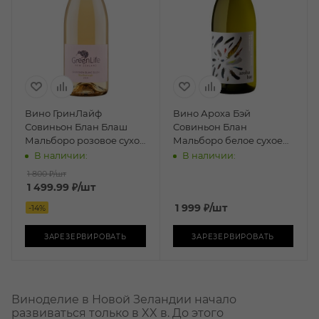
Вино ГринЛайф
Вино Ароха Бэй
Совиньон Блан Блаш
Совиньон Блан
Мальборо розовое сухое
Мальборо белое сухое
0,75л
0,75л
В наличии:
В наличии:
1 800 ₽
/шт
1 499.99
₽
/шт
1 999
₽
/шт
-
14
%
ЗАРЕЗЕРВИРОВАТЬ
ЗАРЕЗЕРВИРОВАТЬ
Виноделие в Новой Зеландии начало
развиваться только в XX в. До этого