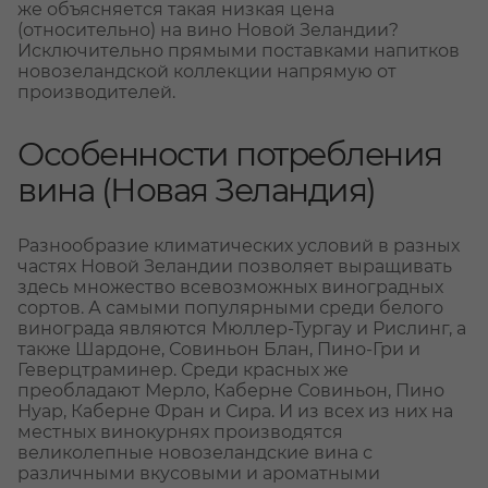
же объясняется такая низкая цена
(относительно) на вино Новой Зеландии?
Исключительно прямыми поставками напитков
новозеландской коллекции напрямую от
производителей.
Особенности потребления
вина (Новая Зеландия)
Разнообразие климатических условий в разных
частях Новой Зеландии позволяет выращивать
здесь множество всевозможных виноградных
сортов. А самыми популярными среди белого
винограда являются Мюллер-Тургау и Рислинг, а
также Шардоне, Совиньон Блан, Пино-Гри и
Геверцтраминер. Среди красных же
преобладают Мерло, Каберне Совиньон, Пино
Нуар, Каберне Фран и Сира. И из всех из них на
местных винокурнях производятся
великолепные новозеландские вина с
различными вкусовыми и ароматными