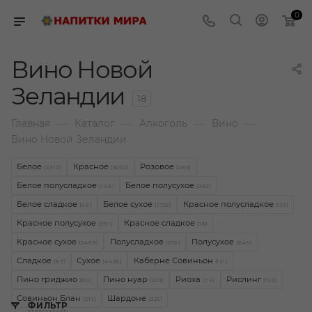
0
Вино Новой
Зеландии
18
—
—
—
—
Главная
Каталог
Алкоголь
Вино
Вино Новой Зеландии
Белое
Красное
Розовое
(2310)
(3032)
(283)
Белое полусладкое
Белое полусухое
(109)
(302)
Белое сладкое
Белое сухое
Красное полусладкое
(66)
(1755)
(151)
Красное полусухое
Красное сладкое
(291)
(18)
Красное сухое
Полусладкое
Полусухое
(2469)
(276)
(645)
Сладкое
Сухое
Каберне Совиньон
(87)
(4428)
(121)
Пино гриджио
Пино нуар
Риоха
Рислинг
(80)
(233)
(115)
(153)
Совиньон Блан
Шардоне
(211)
(325)
ФИЛЬТР