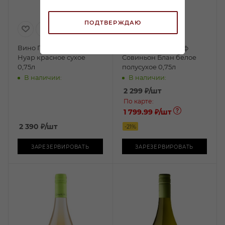
ПОДТВЕРЖДАЮ
Вино Паддл Крик Пино
Вино Мисти Клифф
Нуар красное сухое
Совиньон Блан белое
0,75л
полусухое 0,75л
В наличии:
В наличии:
2 299
₽
/шт
По карте:
1 799.99 ₽
/шт
2 390
₽
/шт
-
21
%
ЗАРЕЗЕРВИРОВАТЬ
ЗАРЕЗЕРВИРОВАТЬ