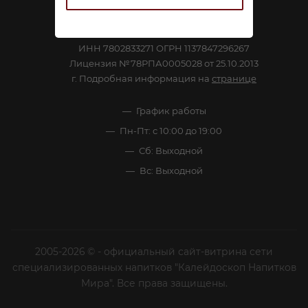
Посмотреть на карте
ООО «Калейдоскоп»
ИНН 7802833271 ОГРН 1137847296267
Лицензия №78РПА0005028 от 25.10.2013
г. Подробная информация на
странице
График работы
Пн-Пт: с 10:00 до 19:00
Сб: Выходной
Вс: Выходной
2005-2026 © - официальный сайт-витрина сети
специализированных напитков "Калейдоскоп Напитков
Мира". Все права защищены.