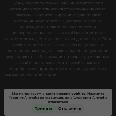
Цены, характеристики и внешний вид товара в
магазинах могут отличаться от указанных на сайте.
Магазины «Напитки мира» не осуществляют
дистанционную торговлю, доставка товара не
производится, оплата товара происходит
непосредственно в магазинах «Напитки мира» в
соответствии с действующим законодательством РФ и
режимом работы магазинов, круглосуточная и
дистанционная продажа алкогольной продукции не
осуществляется. Информация о товарах, размещенная
на сайте носит ознакомительный характер,
подробности о приобретении товаров уточняйте в
магазинах «Напитки мира».
Уважаемые клиенты! Если
вы решили отказаться от нашей рекламной рассылки
- сообщите нам об этом на почту или по телефону
Мы используем аналитические
cookies
. Нажмите
‘Принять’, чтобы согласиться, или ‘Отклонить’, чтобы
отказаться
Принять
Отклонить