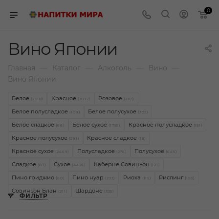
0
Вино Японии
—
—
—
—
Главная
Каталог
Алкоголь
Вино
Вино Японии
Белое
Красное
Розовое
(2310)
(3032)
(283)
Белое полусладкое
Белое полусухое
(109)
(302)
Белое сладкое
Белое сухое
Красное полусладкое
(66)
(1755)
(151)
Красное полусухое
Красное сладкое
(291)
(18)
Красное сухое
Полусладкое
Полусухое
(2469)
(276)
(645)
Сладкое
Сухое
Каберне Совиньон
(87)
(4428)
(121)
Пино гриджио
Пино нуар
Риоха
Рислинг
(80)
(233)
(115)
(153)
Совиньон Блан
Шардоне
(211)
(325)
ФИЛЬТР