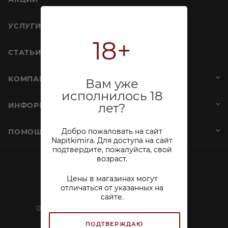
УСЛУГИ
18+
СТАТЬИ
КОМПАНИЯ
Вам уже
исполнилось 18
лет?
ИНФОРМАЦИЯ
Добро пожаловать на сайт
ПОМОЩЬ И СЕРВИСЫ
Napitkimira. Для доступа на сайт
подтвердите, пожалуйста, свой
возраст.
+7 (812) 644-40-00
Цены в магазинах могут
sekretar@napitkimira.com
отличаться от указанных на
сайте.
г. Санкт-Петербург ,
ул.Смолячкова, д.19
ПОДТВЕРЖДАЮ