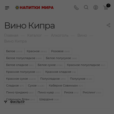
0
Вино Кипра
—
—
—
—
Главная
Каталог
Алкоголь
Вино
Вино Кипра
Белое
Красное
Розовое
(2310)
(3032)
(283)
Белое полусладкое
Белое полусухое
(109)
(302)
Белое сладкое
Белое сухое
Красное полусладкое
(66)
(1755)
(151)
Красное полусухое
Красное сладкое
(291)
(18)
Красное сухое
Полусладкое
Полусухое
(2469)
(276)
(645)
Сладкое
Сухое
Каберне Совиньон
(87)
(4428)
(121)
Пино гриджио
Пино нуар
Риоха
Рислинг
(80)
(233)
(115)
(153)
Совиньон Блан
Шардоне
(211)
(325)
ФИЛЬТР