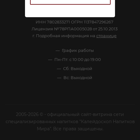
Посмотреть на карте
ООО «Калейдоскоп»
ИНН 7802833271 ОГРН 1137847296267
Лицензия №78РПА0005028 от 25.10.2013
г. Подробная информация на
странице
График работы
Пн-Пт: с 10:00 до 19:00
Сб: Выходной
Вс: Выходной
2005-2026 © - официальный сайт-витрина сети
специализированных напитков "Калейдоскоп Напитков
Мира". Все права защищены.