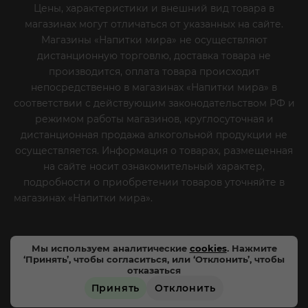
Цены, характеристики и внешний вид товара в
магазинах могут отличаться от указанных на сайте.
Магазины «Напитки мира» не осуществляют
дистанционную торговлю, доставка товара не
производится, оплата товара происходит
непосредственно в магазинах «Напитки мира» в
соответствии с действующим законодательством РФ и
режимом работы магазинов, круглосуточная и
дистанционная продажа алкогольной продукции не
осуществляется. Информация о товарах, размещенная
на сайте носит ознакомительный характер,
подробности о приобретении товаров уточняйте в
магазинах «Напитки мира».
Уважаемые клиенты! Если
вы решили отказаться от нашей рекламной рассылки
- сообщите нам об этом на почту или по телефону
Мы используем аналитические
cookies
. Нажмите
‘Принять’, чтобы согласиться, или ‘Отклонить’, чтобы
отказаться
Принять
Отклонить