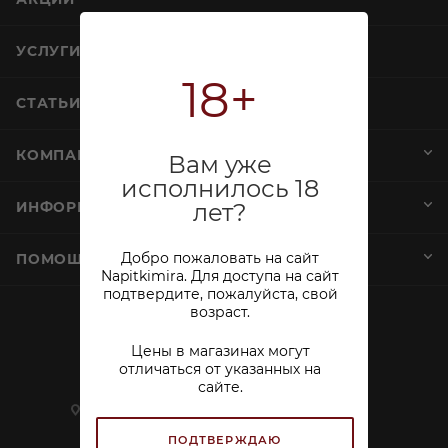
УСЛУГИ
18+
СТАТЬИ
КОМПАНИЯ
Вам уже
исполнилось 18
лет?
ИНФОРМАЦИЯ
Добро пожаловать на сайт
ПОМОЩЬ И СЕРВИСЫ
Napitkimira. Для доступа на сайт
подтвердите, пожалуйста, свой
возраст.
+7 (812) 644-40-00
Цены в магазинах могут
sekretar@napitkimira.com
отличаться от указанных на
сайте.
г. Санкт-Петербург ,
ул.Смолячкова, д.19
ПОДТВЕРЖДАЮ