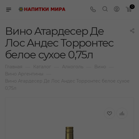
0
Вино Атардесер Де
Лос Андес Торронтес
белое сухое 0,75л
—
—
—
—
Главная
Каталог
Алкоголь
Вино
—
Вино Аргентины
Вино Атардесер Де Лос Андес Торронтес белое сухое
0,75л