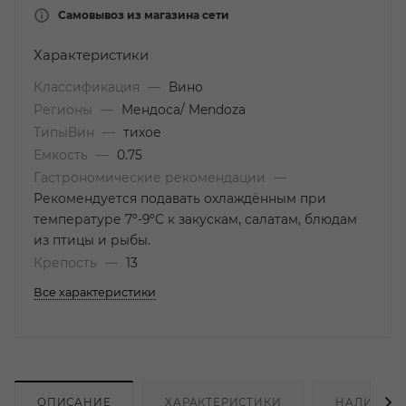
Самовывоз из магазина сети
Характеристики
Классификация
—
Вино
Регионы
—
Мендоса/ Mendoza
ТипыВин
—
тихое
Емкость
—
0.75
Гастрономические рекомендации
—
Рекомендуется подавать охлаждённым при
температуре 7º-9ºС к закускам, салатам, блюдам
из птицы и рыбы.
Крепость
—
13
Все характеристики
ОПИСАНИЕ
ХАРАКТЕРИСТИКИ
НАЛИЧИЕ