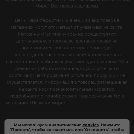
Мира". Все права защищены.
Цены, характеристики и внешний вид товара в
магазинах могут отличаться от указанных на сайте.
Магазины «Напитки мира» не осуществляют
дистанционную торговлю, доставка товара не
производится, оплата товара происходит
непосредственно в магазинах «Напитки мира» в
соответствии с действующим законодательством РФ и
режимом работы магазинов, круглосуточная и
дистанционная продажа алкогольной продукции не
осуществляется. Информация о товарах, размещенная
на сайте носит ознакомительный характер,
подробности о приобретении товаров уточняйте в
магазинах «Напитки мира».
Уважаемые клиенты! Если
вы решили отказаться от нашей рекламной рассылки
- сообщите нам об этом на почту или по телефону
Мы используем аналитические
cookies
. Нажмите
‘Принять’, чтобы согласиться, или ‘Отклонить’, чтобы