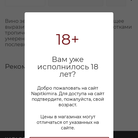
Вино зеленовато-желтого цвета, обладающее
выразительным цветочным ароматом с нотками
тропических фруктов. Освежающее, с
18+
умеренной кислотностью и длительным
послевкусием.
Вам уже
исполнилось 18
Рекомендуем
лет?
Добро пожаловать на сайт
Napitkimira. Для доступа на сайт
подтвердите, пожалуйста, свой
возраст.
Цены в магазинах могут
отличаться от указанных на
сайте.