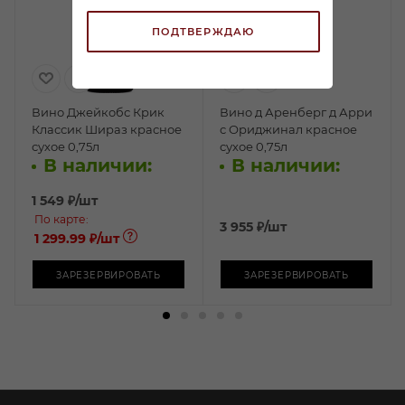
ПОДТВЕРЖДАЮ
Вино Джейкобс Крик
Вино д Аренберг д Арри
Классик Шираз красное
с Ориджинал красное
сухое 0,75л
сухое 0,75л
В наличии:
В наличии:
1 549
₽
/шт
По карте:
3 955
₽
/шт
1 299.99 ₽
/шт
ЗАРЕЗЕРВИРОВАТЬ
ЗАРЕЗЕРВИРОВАТЬ