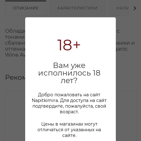
ОПИСАНИЕ
ХАРАКТЕРИСТИКИ
НАЛИЧИЕ
Обладает сложным фруктовым ароматом с
тонами черной смородины и хорошо
18+
сбалансированным вкусом с нотками ежевики и
оттенками дуба. Награды: International Organic
Wine Award 2019 Gold
Вам уже
исполнилось 18
Рекомендуем
лет?
Добро пожаловать на сайт
Napitkimira. Для доступа на сайт
подтвердите, пожалуйста, свой
возраст.
Цены в магазинах могут
отличаться от указанных на
сайте.