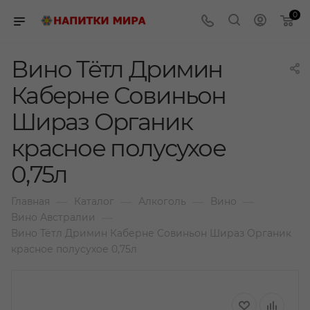
0
Вино Тётл Дримин
Каберне Совиньон
Шираз Органик
красное полусухое
0,75л
—
—
—
—
Главная
Каталог
Алкоголь
Вино
—
Вино Австралии
Вино Тётл Дримин Каберне Совиньон Шираз Органик
красное полусухое 0,75л