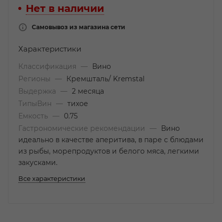
Нет в наличии
Самовывоз из магазина сети
Характеристики
Классификация
—
Вино
Регионы
—
Кремшталь/ Kremstal
Выдержка
—
2 месяца
ТипыВин
—
тихое
Емкость
—
0.75
Гастрономические рекомендации
—
Вино
идеально в качестве аперитива, в паре с блюдами
из рыбы, морепродуктов и белого мяса, легкими
закусками.
Все характеристики