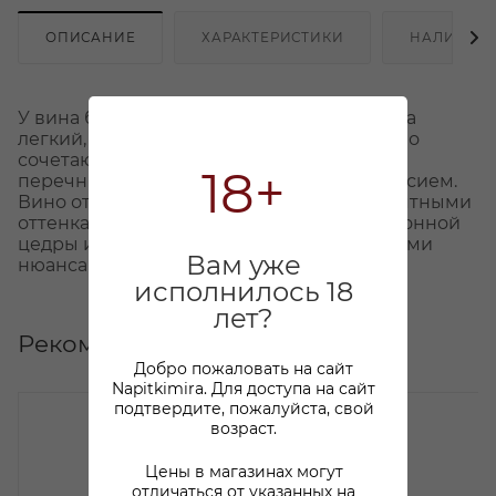
ОПИСАНИЕ
ХАРАКТЕРИСТИКИ
НАЛИЧИЕ
У вина бледно-золотистый цвет. Вкус вина
легкий, питкий, очень свежий, гармонично
сочетающий в себе фруктовые и тонкие
18+
перечные ноты, c живым, сухим послевкусием.
Вино отличается легким ароматом с приятными
оттенками белого нектарина, груши, лимонной
цедры и лайма, дополненными пикантными
Вам уже
нюансами перца.
исполнилось 18
лет?
Рекомендуем
Добро пожаловать на сайт
Napitkimira. Для доступа на сайт
подтвердите, пожалуйста, свой
возраст.
Цены в магазинах могут
отличаться от указанных на