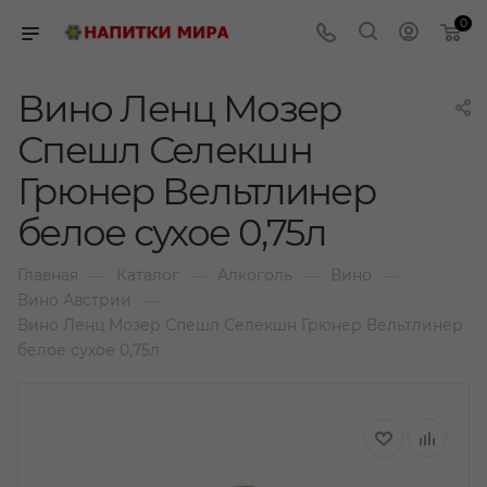
0
Вино Ленц Мозер
Спешл Селекшн
Грюнер Вельтлинер
белое сухое 0,75л
—
—
—
—
Главная
Каталог
Алкоголь
Вино
—
Вино Австрии
Вино Ленц Мозер Спешл Селекшн Грюнер Вельтлинер
белое сухое 0,75л