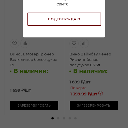
сайте.
ПОДТВЕРЖДАЮ
Вино Л. Мозер Грюнер
Вино Вайнбау Ленер
Вельтлинер белое сухое
Рислинг белое
1л
полусухое 0,75л
В наличии:
В наличии:
1 699
₽
/шт
По карте:
1 699
₽
/шт
1 399.99 ₽
/шт
ЗАРЕЗЕРВИРОВАТЬ
ЗАРЕЗЕРВИРОВАТЬ