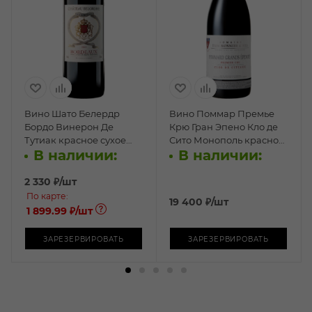
Вино Шато Белердр
Вино Поммар Премье
Бордо Винерон Де
Крю Гран Эпено Кло де
Тутиак красное сухое
Сито Монополь красное
В наличии:
В наличии:
0,75л
сухое 0,75л
2 330
₽
/шт
По карте:
19 400
₽
/шт
1 899.99 ₽
/шт
ЗАРЕЗЕРВИРОВАТЬ
ЗАРЕЗЕРВИРОВАТЬ