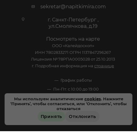
sekretar@napitkimira.com
г. Санкт-Петербург ,
ул.Смолячкова, д.19
Посмотреть на карте
ООО «Калейдоскоп»
ИНН 7802833271 ОГРН 1137847296267
Лицензия №78РПА0005028 от 25.10.2013
г. Подробная информация на
странице
График работы
Пн-Пт: с 10:00 до 19:00
Сб: Выходной
Мы используем аналитические
cookies
. Нажмите
‘Принять’, чтобы согласиться, или ‘Отклонить’, чтобы
Вс: Выходной
отказаться
Принять
Отклонить
ЗАРЕЗЕРВИРОВАТЬ