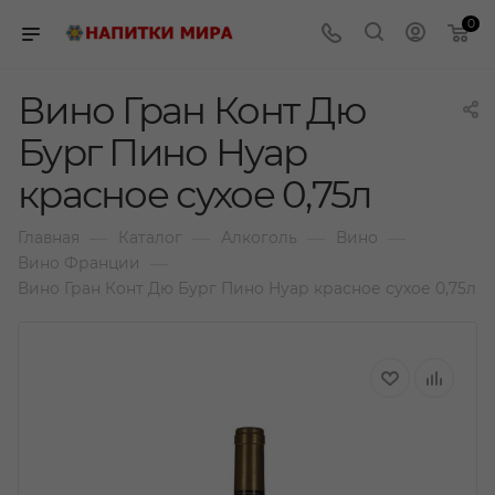
0
Вино Гран Конт Дю
Бург Пино Нуар
красное сухое 0,75л
—
—
—
—
Главная
Каталог
Алкоголь
Вино
—
Вино Франции
Вино Гран Конт Дю Бург Пино Нуар красное сухое 0,75л