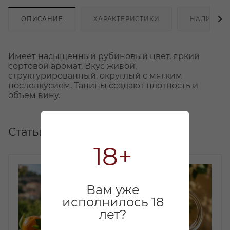
ОПИСАНИЕ
ХАРАКТЕРИСТИКИ
НАЛИЧИЕ
Имеет насыщенный рубиновый цвет, яркий
сортовой аромат. Вкус живой,
структурированный, округлый с мягким
послевкусием. Танины создают плотность и
объем вину.
Статьи
18+
Вам уже
исполнилось 18
лет?