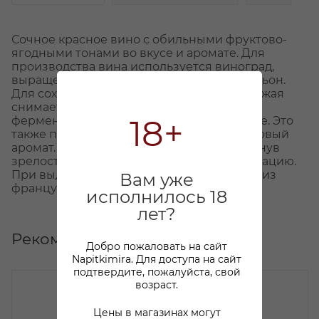
Сочное красное вино с обильными фруктово-
ягодными тонами во вкусе и аромате. Для
производства вина используется виноград,
выращенный в регионе Лангедок-Руссильон.
Для сохранения баланса сахара часть урожая
снимается до полного созревания и
18+
ферментируется при низкой температуре. Это
также позволяет упрочить сочный фруктовый
аромат. Оставшаяся часть урожая, достигнув
зрелости, проходит традиционную мацерацию.
При выдержке вина используются бочки из
Вам уже
французского дуба.
исполнилось 18
лет?
Рекомендуем
Добро пожаловать на сайт
Napitkimira. Для доступа на сайт
подтвердите, пожалуйста, свой
возраст.
Цены в магазинах могут