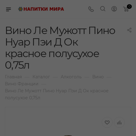
0
Вино Ле Мужотт Пино
Нуар Пэи Д Ок
красное полусухое
0,75л
—
—
—
—
Главная
Каталог
Алкоголь
Вино
—
Вино Франции
Вино Ле Мужотт Пино Нуар Пэи Д Ок красное
полусухое 0,75л