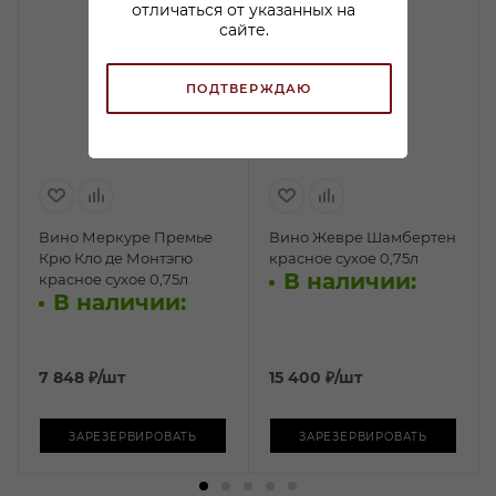
отличаться от указанных на
сайте.
ПОДТВЕРЖДАЮ
Вино Меркуре Премье
Вино Жевре Шамбертен
Крю Кло де Монтэгю
красное сухое 0,75л
В наличии:
красное сухое 0,75л
В наличии:
7 848
₽
/шт
15 400
₽
/шт
ЗАРЕЗЕРВИРОВАТЬ
ЗАРЕЗЕРВИРОВАТЬ