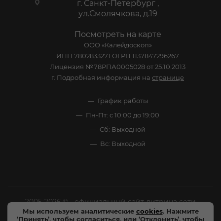
г. Санкт-Петербург ,
ул.Смолячкова, д.19
Посмотреть на карте
ООО «Калейдоскоп»
ИНН 7802833271 ОГРН 1137847296267
Лицензия №78РПА0005028 от 25.10.2013
г. Подробная информация на
странице
График работы
Пн-Пт: с 10:00 до 19:00
Сб: Выходной
Вс: Выходной
2005-2026 © - официальный сайт-витрина сети
Мы используем аналитические
cookies
. Нажмите
специализированных напитков "Калейдоскоп Напитков
‘Принять’, чтобы согласиться, или ‘Отклонить’, чтобы