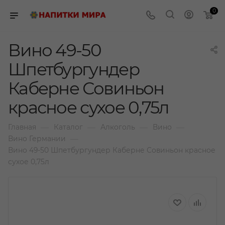
0
Вино 49-50
Шпетбургундер
Каберне Совиньон
красное сухое 0,75л
—
—
—
—
Главная
Каталог
Алкоголь
Вино
—
Вино Германии
Вино 49-50 Шпетбургундер Каберне Совиньон красное
сухое 0,75л