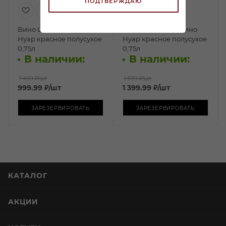
ПОДТВЕРЖДАЮ
Вино Шшш… Это Пино
Вино Ханс Баер Пино
Нуар красное полусухое
Нуар красное полусухое
0,75л
0,75л
В наличии:
В наличии:
1 499 ₽
/шт
1 599 ₽
/шт
999.99
₽
/шт
1 399.99
₽
/шт
ЗАРЕЗЕРВИРОВАТЬ
ЗАРЕЗЕРВИРОВАТЬ
КАТАЛОГ
АКЦИИ