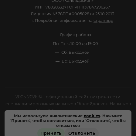
ООО «Калейдоскоп»
ИНН 7802833271 ОГРН 1137847296267
Лицензия №78РПА0005028 от 25.10.2013
г. Подробная информация на
странице
График работы
Пн-Пт: с 10:00 до 19:00
Сб: Выходной
Вс: Выходной
2005-2026 © - официальный сайт-витрина сети
специализированных напитков "Калейдоскоп Напитков
Мира". Все права защищены.
Мы используем аналитические
cookies
. Нажмите
‘Принять’, чтобы согласиться, или ‘Отклонить’, чтобы
Цены, характеристики и внешний вид товара в
отказаться
магазинах могут отличаться от указанных на сайте.
Принять
Отклонить