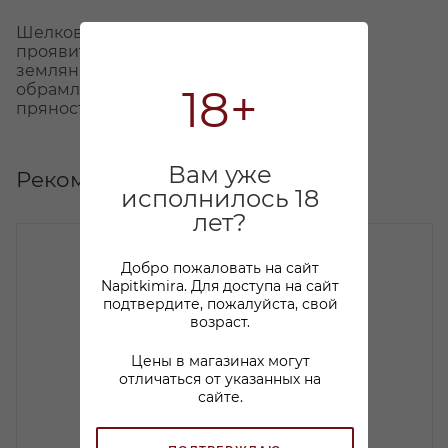
Шелковистая текстура вина позволяет
проявиться насыщенным нотам малины,
земляники и вишни, которые находятся в
обрамлении приятных нюансов смолы,
18+
пряностей и миндаля.
Вам уже
Рекомендуем
исполнилось 18
лет?
Добро пожаловать на сайт
Napitkimira. Для доступа на сайт
подтвердите, пожалуйста, свой
возраст.
Цены в магазинах могут
отличаться от указанных на
сайте.