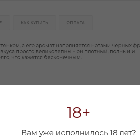
Е
КАК КУПИТЬ
ОПЛАТА
тенком, а его аромат наполняется нотами черных фр
т вкуса просто великолепны – он плотный, полный и
лго, что кажется бесконечным.
18+
Вам уже исполнилось 18 лет?