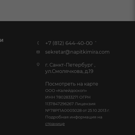
 И
+7 (812) 644-40-00
sekretar@napitkimira.com
г. Санкт-Петербург ,
ул.Смолячкова, д.19
Посмотреть на карте
ООО «Калейдоскоп»
ИНН 7802833271 ОГРН
1137847296267 Лицензия
№78РПА0005028 от 25.10.2013 г.
Подробная информация на
странице