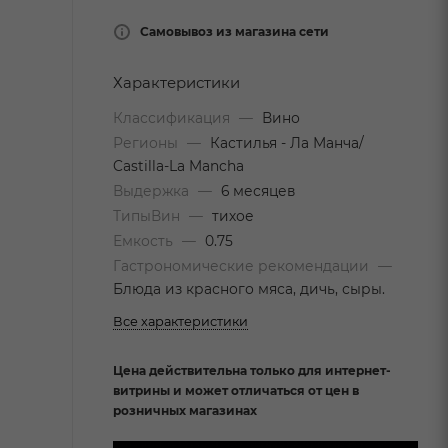
Самовывоз из магазина сети
Характеристики
Классификация
—
Вино
Регионы
—
Кастилья - Ла Манча/
Castilla-La Mancha
Выдержка
—
6 месяцев
ТипыВин
—
тихое
Емкость
—
0.75
Гастрономические рекомендации
—
Блюда из красного мяса, дичь, сыры.
Все характеристики
Цена действительна только для интернет-
витрины и может отличаться от цен в
розничных магазинах