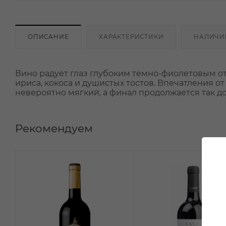
ОПИСАНИЕ
ХАРАКТЕРИСТИКИ
НАЛИЧИ
Вино радует глаз глубоким темно-фиолетовым от
ириса, кокоса и душистых тостов. Впечатления о
невероятно мягкий, а финал продолжается так до
Рекомендуем