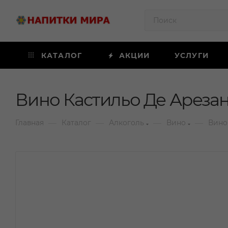
КАТАЛОГ
АКЦИИ
УСЛУГИ
Вино Кастильо Де Арезан
—
—
—
—
Главная
Каталог
Алкоголь
Вино
Вино