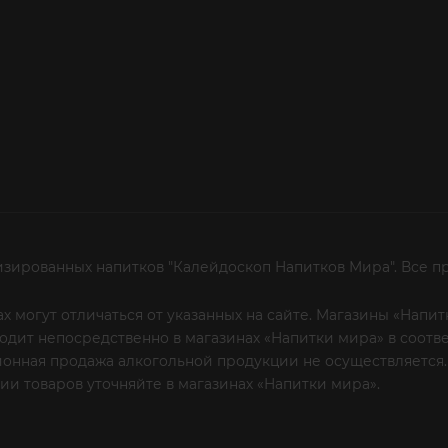
изированных напитков "Калейдоскоп Напитков Мира". Все п
х могут отличаться от указанных на сайте. Магазины «Нап
сходит непосредственно в магазинах «Напитки мира» в соот
онная продажа алкогольной продукции не осуществляется.
и товаров уточняйте в магазинах «Напитки мира».
Уважаем
 или по телефону