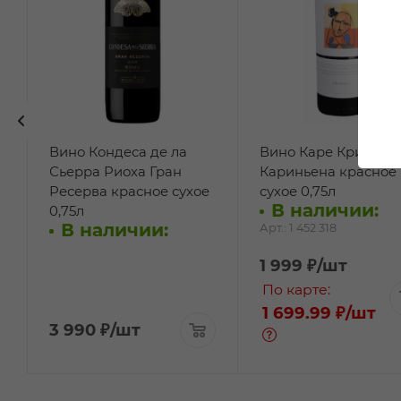
Вино Кондеса де ла
Вино Каре Крианса
Сьерра Риоха Гран
Кариньена красное
Ресерва красное сухое
сухое 0,75л
В наличии:
0,75л
В наличии:
Арт.: 1 452 318
1 999
₽
/шт
По карте:
1 699.99 ₽
/шт
3 990
₽
/шт