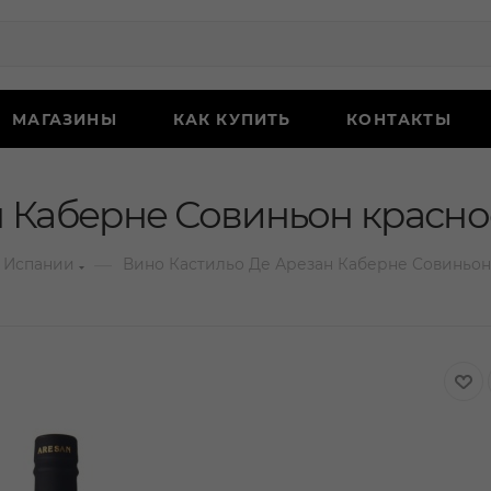
МАГАЗИНЫ
КАК КУПИТЬ
КОНТАКТЫ
 Каберне Совиньон красное
—
 Испании
Вино Кастильо Де Арезан Каберне Совиньон 