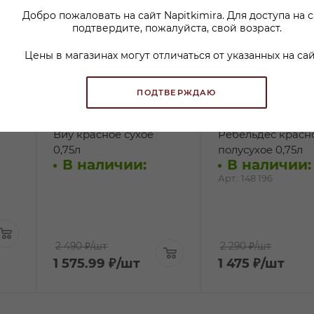
Добро пожаловать на сайт Napitkimira. Для доступа на 
подтвердите, пожалуйста, свой возраст.
Цены в магазинах могут отличаться от указанных на сай
ПОДТВЕРЖДАЮ
Вино Анима Нуа Кор
Вино Эль Пийо В
Виу красное сухое
Ребельдес красн
0,75л
полусухое 0,75л
В наличии:
В наличии:
Арт.: 148 196
2 490 ₽
/шт
2 290 ₽
/шт
1 575.99
₽
/шт
1 475
₽
/шт