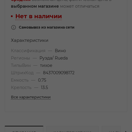
выбранном магазине
может отличаться
Нет в наличии
Самовывоз из магазина сети
Характеристики
Классификация
—
Вино
Регионы
—
Руэда/ Rueda
ТипыВин
—
тихое
ШтрихКод
—
8437009098172
Емкость
—
0.75
Крепость
—
13.5
Все характеристики