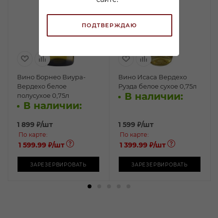
ПОДТВЕРЖДАЮ
Вино Борнео Виура-
Вино Исаса Вердехо
Вердехо белое
Руэда белое сухое 0,75л
В наличии:
полусухое 0,75л
В наличии:
1 899
₽
/шт
1 599
₽
/шт
По карте:
По карте:
1 599.99 ₽
/шт
1 399.99 ₽
/шт
ЗАРЕЗЕРВИРОВАТЬ
ЗАРЕЗЕРВИРОВАТЬ