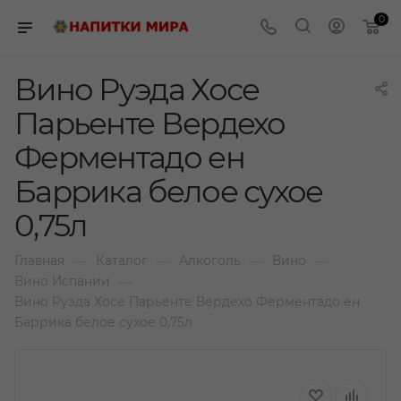
0
Вино Руэда Хосе
Парьенте Вердехо
Ферментадо ен
Баррика белое сухое
0,75л
—
—
—
—
Главная
Каталог
Алкоголь
Вино
—
Вино Испании
Вино Руэда Хосе Парьенте Вердехо Ферментадо ен
Баррика белое сухое 0,75л