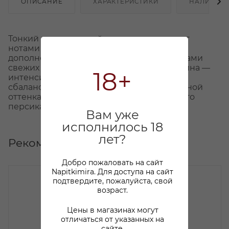
ОПИСАНИЕ
ХАРАКТЕРИСТИКИ
НАЛИЧИЕ
Тонкий и изысканный аромат вина звучит
нотами спелых белых и желтых фруктов,
дополнен полутонами ванили и отголосками
свежих трав: базилика и вербены. Вкус вина —
18+
интенсивный, настойчивый, с хорошо
сбалансированной структурой, заполненной
оттенками желтой сливы Ренклод и белого
персика и тостов со сливочным маслом.
Вам уже
исполнилось 18
лет?
Рекомендуем
Добро пожаловать на сайт
Napitkimira. Для доступа на сайт
подтвердите, пожалуйста, свой
возраст.
Цены в магазинах могут
отличаться от указанных на
сайте.