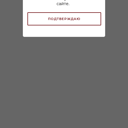
сайте.
ПОДТВЕРЖДАЮ
Вино Шато Тамань
Вино ЗБ Вайн Шардоне
Молодое белое сухое
белое сухое 0,75л
В наличии:
0,75л
В наличии:
644
₽
/шт
999
₽
/шт
По карте:
По карте:
499.99 ₽
/шт
799.99 ₽
/шт
ЗАРЕЗЕРВИРОВАТЬ
ЗАРЕЗЕРВИРОВАТЬ