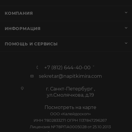
+7 (812) 644-40-00
sekretar@napitkimira.com
г. Санкт-Петербург ,
ул.Смолячкова, д.19
Посмотреть на карте
ООО «Калейдоскоп»
ИНН 7802833271 ОГРН 1137847296267
Лицензия №78РПА0005028 от 25.10.2013
г. Подробная информация на
странице
График работы
Пн-Пт: с 10:00 до 19:00
Сб: Выходной
Вс: Выходной