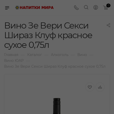
0
Вино Зе Вери Секси
Шираз Клуф красное
сухое 0,75л
—
—
—
—
Главная
Каталог
Алкоголь
Вино
—
Вино ЮАР
Вино Зе Вери Секси Шираз Клуф красное сухое 0,75л