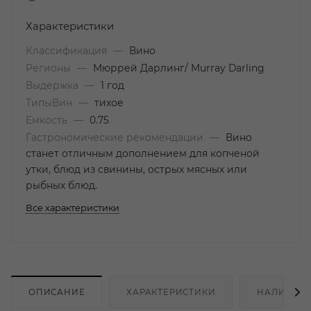
Характеристики
Классификация
—
Вино
Регионы
—
Мюррей Дарлинг/ Murray Darling
Выдержка
—
1 год
ТипыВин
—
тихое
Емкость
—
0.75
Гастрономические рекомендации
—
Вино
станет отличным дополнением для копченой
утки, блюд из свинины, острых мясных или
рыбных блюд.
Все характеристики
ОПИСАНИЕ
ХАРАКТЕРИСТИКИ
НАЛИЧИЕ