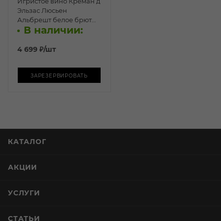
Игристое вино Креман д
Эльзас Люсьен
Альбрешт белое брют
В наличии:
1,5л п/у
4 699
₽
/шт
ЗАРЕЗЕРВИРОВАТЬ
КАТАЛОГ
АКЦИИ
УСЛУГИ
СТАТЬИ