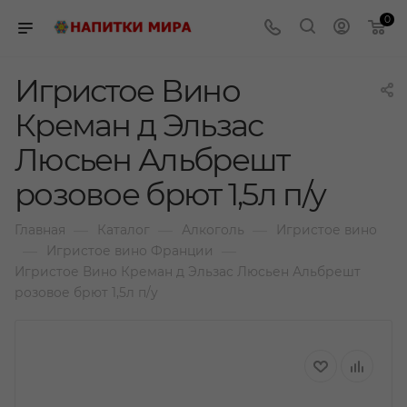
0
Игристое Вино
Креман д Эльзас
Люсьен Альбрешт
розовое брют 1,5л п/у
—
—
—
Главная
Каталог
Алкоголь
Игристое вино
—
—
Игристое вино Франции
Игристое Вино Креман д Эльзас Люсьен Альбрешт
розовое брют 1,5л п/у