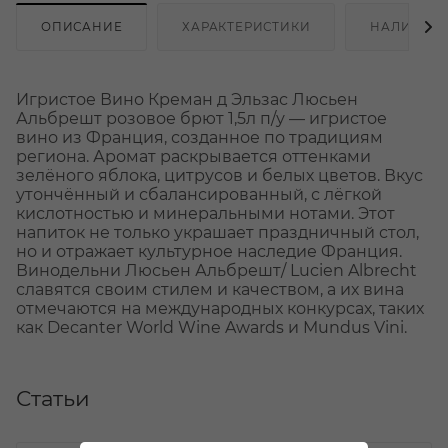
ОПИСАНИЕ
ХАРАКТЕРИСТИКИ
НАЛИЧИЕ
Игристое Вино Креман д Эльзас Люсьен
Альбрешт розовое брют 1,5л п/у — игристое
вино из Франция, созданное по традициям
региона. Аромат раскрывается оттенками
зелёного яблока, цитрусов и белых цветов. Вкус
утончённый и сбалансированный, с лёгкой
кислотностью и минеральными нотами. Этот
напиток не только украшает праздничный стол,
но и отражает культурное наследие Франция.
Винодельни Люсьен Альбрешт/ Lucien Albrecht
славятся своим стилем и качеством, а их вина
отмечаются на международных конкурсах, таких
как Decanter World Wine Awards и Mundus Vini.
Статьи