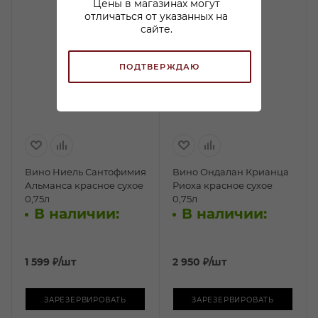
Цены в магазинах могут
отличаться от указанных на
сайте.
ПОДТВЕРЖДАЮ
Вино Ниель Сантофимия
Вино Ондалан Крианца
Альманса красное сухое
Риоха красное сухое
0,75л
0,75л
В наличии:
В наличии:
1 599
₽
/шт
2 950
₽
/шт
ЗАРЕЗЕРВИРОВАТЬ
ЗАРЕЗЕРВИРОВАТЬ