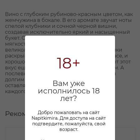
Вино с глубоким рубиново-красным цветом, как
жемчужина в бокале. В его аромате звучат ноты
спелой клубники и сочной черной вишни,
создавая исключительно яркий и насыщенный
букет. С первого глотка вы почувствуете
мягкость и бархатистость вкуса этого
великолепного напитка. Фруктовые оттенки
раскрываются на языке во всей своей красе, и
18+
хорошо сбалансированные танины делают этот
вкус еще более приятным и гармоничным. А
послевкусие вина просто поражает своей
долгим и сочным завершением, которое
Вам уже
оставляет незабываемое впечатление на
исполнилось 18
каждого, кто его попробовал.
лет?
Рекомендуем
Добро пожаловать на сайт
Napitkimira. Для доступа на сайт
подтвердите, пожалуйста, свой
возраст.