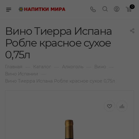
0
Вино Тиерра Испана
Робле красное сухое
0,75л
—
—
—
—
Главная
Каталог
Алкоголь
Вино
—
Вино Испании
Вино Тиерра Испана Робле красное сухое 0,75л