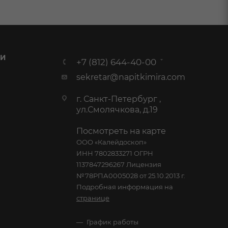
 И
+7 (812) 644-40-00
sekretar@napitkimira.com
г. Санкт-Петербург ,
ул.Смолячкова, д.19
Посмотреть на карте
ООО «Калейдоскоп»
ИНН 7802833271 ОГРН
1137847296267 Лицензия
№78РПА0005028 от 25.10.2013 г.
Подробная информация на
странице
График работы