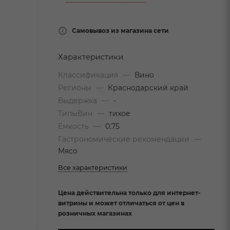
Самовывоз из магазина сети
Характеристики
Классификация
—
Вино
Регионы
—
Краснодарский край
Выдержка
—
-
ТипыВин
—
тихое
Емкость
—
0.75
Гастрономические рекомендации
—
Мясо
Все характеристики
Цена действительна только для интернет-
витрины и может отличаться от цен в
розничных магазинах