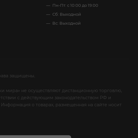
Пн-Пт: с 10:00 до 19:00
Сб: Выходной
Вс: Выходной
рава защищены.
итки мира» не осуществляют дистанционную торговлю,
ветствии с действующим законодательством РФ и
 Информация о товарах, размещенная на сайте носит
ые клиенты! Если вы решили отказаться от нашей