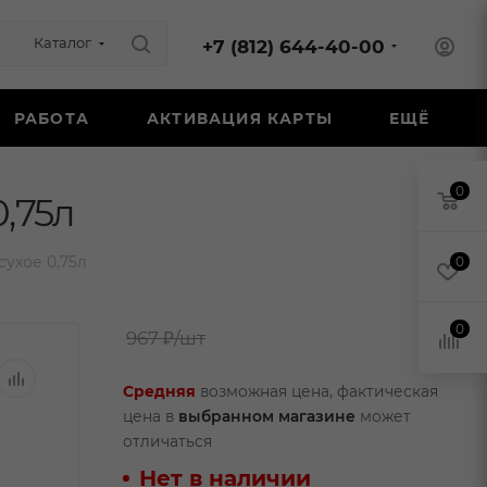
Каталог
+7 (812) 644-40-00
РАБОТА
АКТИВАЦИЯ КАРТЫ
ЕЩЁ
0
,75л
ухое 0,75л
0
0
967 ₽
/шт
Средняя
возможная цена, фактическая
цена в
выбранном магазине
может
отличаться
Нет в наличии