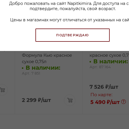
Добро пожаловать на сайт Napitkimira. Для доступа на 
подтвердите, пожалуйста, свой возраст.
Цены в магазинах могут отличаться от указанных на сай
ПОДТВЕРЖДАЮ
Пар
Вино Фанагория
Вино Олег Репин
Формула Кью красное
красное сухое 0,7
В наличии:
сухое 0,75л
В наличии:
Арт.: 87 164
Арт.: 7 851
7 526
₽
/шт
По карте:
2 299
₽
/шт
5 490 ₽
/шт