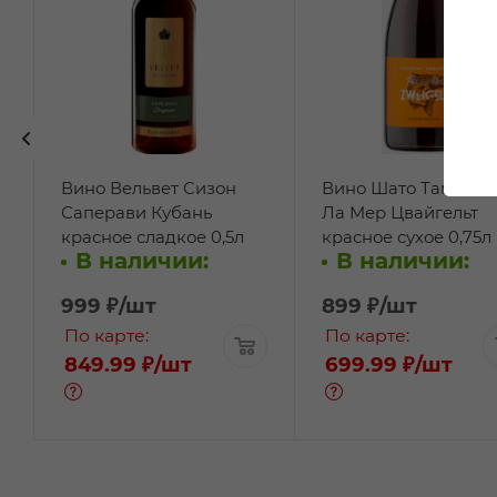
Вино Вельвет Сизон
Вино Шато Тамань 
Саперави Кубань
Ла Мер Цвайгельт
красное сладкое 0,5л
красное сухое 0,75л
В наличии:
В наличии:
999
₽
/шт
899
₽
/шт
По карте:
По карте:
849.99 ₽
/шт
699.99 ₽
/шт