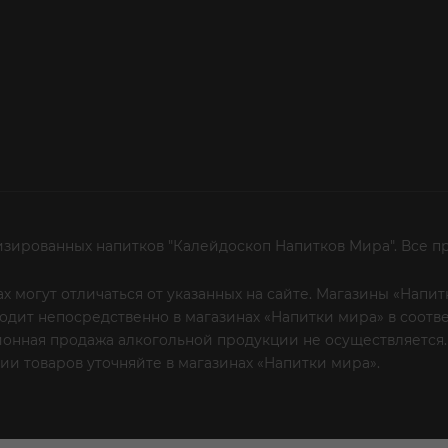
изированных напитков "Калейдоскоп Напитков Мира". Все п
х могут отличаться от указанных на сайте. Магазины «Нап
сходит непосредственно в магазинах «Напитки мира» в соот
онная продажа алкогольной продукции не осуществляется.
и товаров уточняйте в магазинах «Напитки мира».
Уважаем
 или по телефону