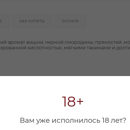
Е
КАК КУПИТЬ
ОПЛАТА
ий аромат вишни, черной смородины, пряностей, мо
сированной кислотностью, мягкими танинами и долг
18+
Вам уже исполнилось 18 лет?