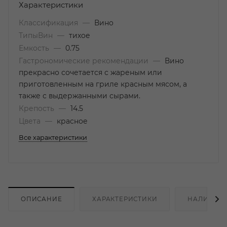
Характеристики
Классификация
—
Вино
ТипыВин
—
тихое
Емкость
—
0.75
Гастрономические рекомендации
—
Вино
прекрасно сочетается с жареным или
приготовленным на гриле красным мясом, а
также с выдержанными сырами.
Крепость
—
14.5
Цвета
—
красное
Все характеристики
ОПИСАНИЕ
ХАРАКТЕРИСТИКИ
НАЛИЧИЕ