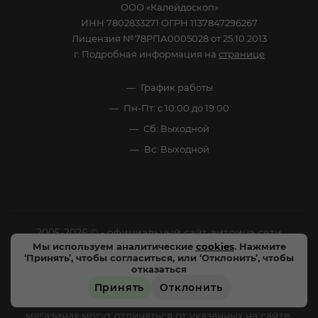
ООО «Калейдоскоп»
ИНН 7802833271 ОГРН 1137847296267
Лицензия №78РПА0005028 от 25.10.2013
г. Подробная информация на
странице
График работы
Пн-Пт: с 10:00 до 19:00
Сб: Выходной
Вс: Выходной
2005-2026 © - официальный сайт-витрина сети
Мы используем аналитические
cookies
. Нажмите
специализированных напитков "Калейдоскоп Напитков
‘Принять’, чтобы согласиться, или ‘Отклонить’, чтобы
Мира". Все права защищены.
отказаться
Принять
Отклонить
Цены, характеристики и внешний вид товара в
магазинах могут отличаться от указанных на сайте.