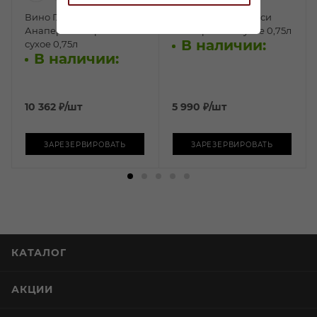
Вино Глейцер
Вино Ту Хендс Секси
Анаперенна красное
Бист красное сухое 0,75л
В наличии:
сухое 0,75л
В наличии:
10 362
₽
/шт
5 990
₽
/шт
ЗАРЕЗЕРВИРОВАТЬ
ЗАРЕЗЕРВИРОВАТЬ
КАТАЛОГ
АКЦИИ