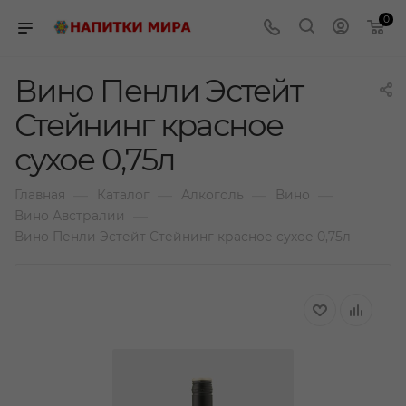
0
Вино Пенли Эстейт
Стейнинг красное
сухое 0,75л
—
—
—
—
Главная
Каталог
Алкоголь
Вино
—
Вино Австралии
Вино Пенли Эстейт Стейнинг красное сухое 0,75л