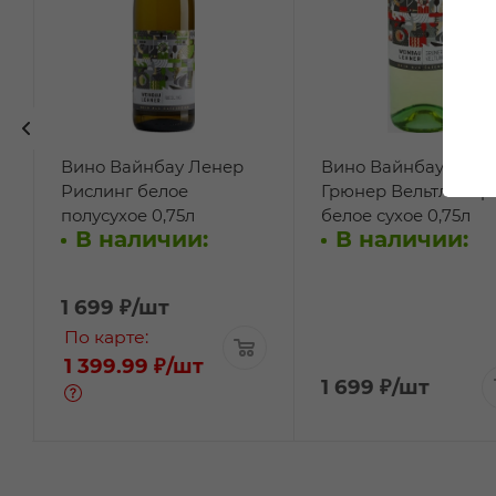
Вино Вайнбау Ленер
Вино Вайнбау Лене
Рислинг белое
Грюнер Вельтлинер
полусухое 0,75л
белое сухое 0,75л
В наличии:
В наличии:
1 699
₽
/шт
По карте:
1 399.99 ₽
/шт
1 699
₽
/шт