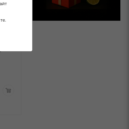
сайт
те.
Вино Эдишн
Вино Франц Э
ер
Витцигманн Грюнер
Френдс Грюне
Вельтлинер белое
Вельтлинер бе
сухое 0,75л
сухое 0,75л
В наличии:
В наличи
2 367
₽
/шт
По карте:
4 990
₽
/шт
1 999 ₽
/шт