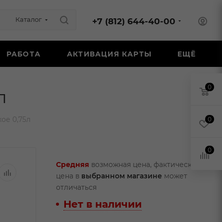
Каталог
+7 (812) 644-40-00
РАБОТА
АКТИВАЦИЯ КАРТЫ
ЕЩЁ
0
л
ое 0,75л
0
0
Средняя
возможная цена, фактическая
цена в
выбранном магазине
может
отличаться
Нет в наличии