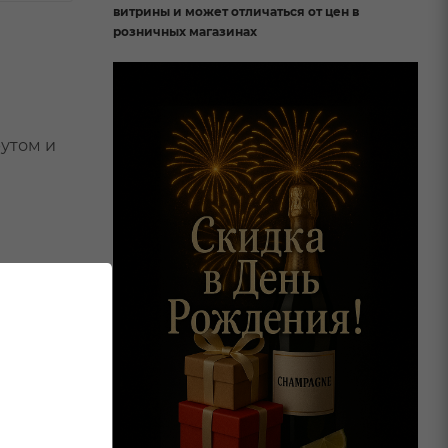
витрины и может отличаться от цен в
розничных магазинах
утом и