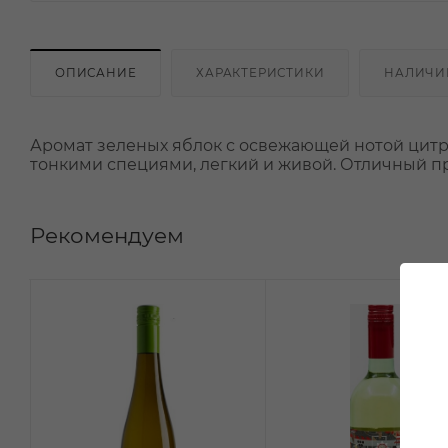
ОПИСАНИЕ
ХАРАКТЕРИСТИКИ
НАЛИЧИ
Аромат зеленых яблок с освежающей нотой цит
тонкими специями, легкий и живой. Отличный при
Рекомендуем