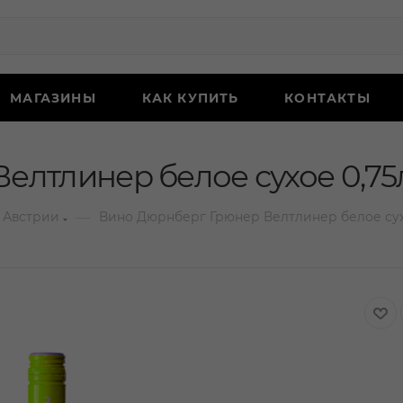
МАГАЗИНЫ
КАК КУПИТЬ
КОНТАКТЫ
елтлинер белое сухое 0,75
—
 Австрии
Вино Дюрнберг Грюнер Велтлинер белое сух