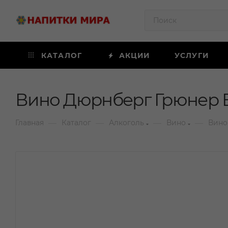
КАТАЛОГ
АКЦИИ
УСЛУГИ
Вино Дюрнберг Грюнер В
—
—
—
—
Главная
Каталог
Алкоголь
Вино
Вино