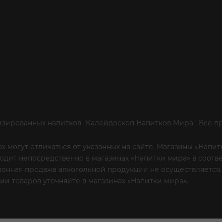
изированных напитков "Калейдоскоп Напитков Мира". Все п
х могут отличаться от указанных на сайте. Магазины «Нап
сходит непосредственно в магазинах «Напитки мира» в соот
онная продажа алкогольной продукции не осуществляется.
и товаров уточняйте в магазинах «Напитки мира».
Уважаем
 или по телефону