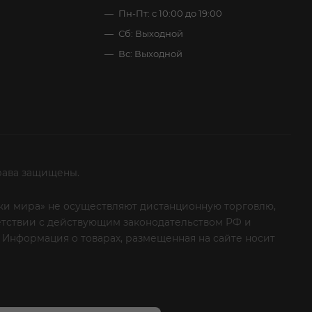
Пн-Пт: с 10:00 до 19:00
Сб: Выходной
Вс: Выходной
рава защищены.
итки мира» не осуществляют дистанционную торговлю,
ветствии с действующим законодательством РФ и
 Информация о товарах, размещенная на сайте носит
ые клиенты! Если вы решили отказаться от нашей