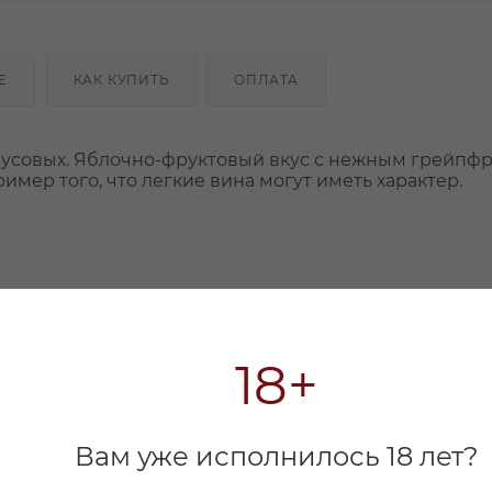
Е
КАК КУПИТЬ
ОПЛАТА
русовых. Яблочно-фруктовый вкус с нежным грейпфр
мер того, что легкие вина могут иметь характер.
18+
Вам уже исполнилось 18 лет?