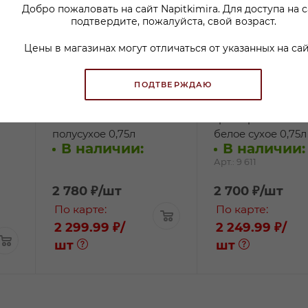
Добро пожаловать на сайт Napitkimira. Для доступа на 
подтвердите, пожалуйста, свой возраст.
Цены в магазинах могут отличаться от указанных на сай
ПОДТВЕРЖДАЮ
р
Вино Штадльман
Вино Штадльман
Рислинг белое
Грюнер Велтлин
полусухое 0,75л
белое сухое 0,75л
В наличии:
В наличии:
Арт.: 9 611
2 780
₽
/шт
2 700
₽
/шт
По карте:
По карте:
2 299.99 ₽
/
2 249.99 ₽
/
шт
шт