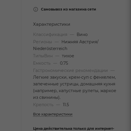
Самовывоз из магазина сети
Характеристики
Классификация
—
Вино
Регионы
—
Нижняя Австрия/
Niederösterreich
ТипыВин
—
тихое
Емкость
—
0.75
Гастрономические рекомендации
—
Легкие закуски, крем-суп с фенхелем,
запеченные устрицы, домашняя кухня
(например, капустные рулеты, жаркое
из свинины).
Крепость
—
11.5
Все характеристики
Цена действительна только для интернет-