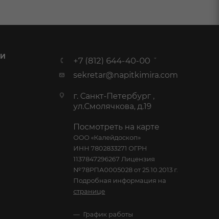
 И
+7 (812) 644-40-00
sekretar@napitkimira.com
г. Санкт-Петербург ,
ул.Смолячкова, д.19
Посмотреть на карте
ООО «Калейдоскоп»
ИНН 7802833271 ОГРН
1137847296267 Лицензия
№78РПА0005028 от 25.10.2013 г.
Подробная информация на
странице
График работы