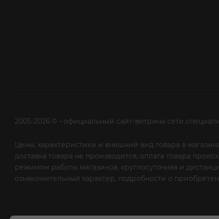
2005-2026 © - официальный сайт-витрина сети специал
Цены, характеристики и внешний вид товара в магазина
доставка товара не производится, оплата товара прои
режимом работы магазинов, круглосуточная и дистанци
ознакомительный характер, подробности о приобретени
рекламной рассылки - сообщите нам об этом на почту