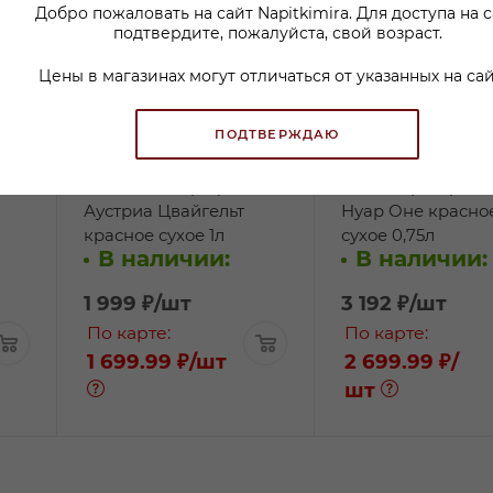
Добро пожаловать на сайт Napitkimira. Для доступа на 
подтвердите, пожалуйста, свой возраст.
Цены в магазинах могут отличаться от указанных на сай
ПОДТВЕРЖДАЮ
Вино Хандшрифт
Вино Харетер Пи
Аустриа Цвайгельт
Нуар Оне красно
красное сухое 1л
сухое 0,75л
В наличии:
В наличии:
1 999
₽
/шт
3 192
₽
/шт
По карте:
По карте:
1 699.99 ₽
/шт
2 699.99 ₽
/
шт