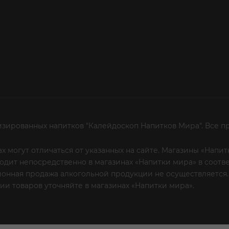
изированных напитков "Калейдоскоп Напитков Мира". Все п
х могут отличаться от указанных на сайте. Магазины «Нап
сходит непосредственно в магазинах «Напитки мира» в соот
онная продажа алкогольной продукции не осуществляется.
и товаров уточняйте в магазинах «Напитки мира».
Уважаем
 или по телефону