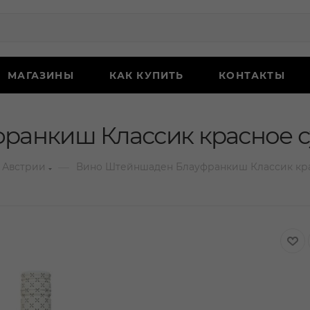
МАГАЗИНЫ
КАК КУПИТЬ
КОНТАКТЫ
анкиш Классик красное су
—
 Австрии
Вино Штейншаден Блауфранкиш Классик крас