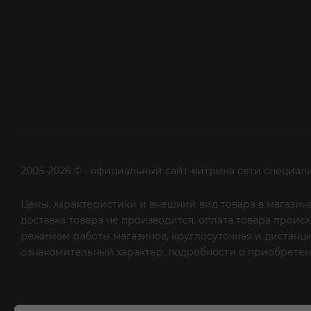
2005-2026 © - официальный сайт-витрина сети специал
Цены, характеристики и внешний вид товара в магазина
доставка товара не производится, оплата товара прои
режимом работы магазинов, круглосуточная и дистанци
ознакомительный характер, подробности о приобретени
рекламной рассылки - сообщите нам об этом на почту