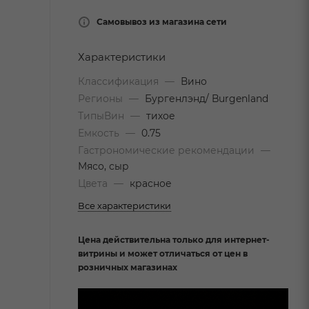
Самовывоз из магазина сети
Характеристики
Классификация
—
Вино
Регионы
—
Бургенлэнд/ Burgenland
ТипыВин
—
тихое
Емкость
—
0.75
Гастрономические рекомендации
—
Мясо, сыр
Цвета
—
красное
Все характеристики
Цена действительна только для интернет-
витрины и может отличаться от цен в
розничных магазинах