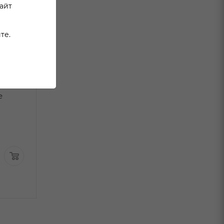
сайт
те.
но
Вино Рид Фабиан
Вино Уна Цвай
е
Пино Нуар Ханс Иглер
Сани Ред крас
красное сухое 0,75л
полусухое 0,75
В наличии:
В наличи
1 289
₽
/шт
По карте:
969.99 ₽
/ш
6 499 ₽
/шт
4 899.99
₽
/шт