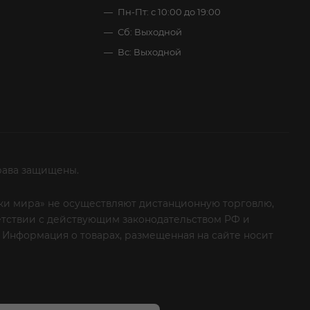
Пн-Пт: с 10:00 до 19:00
Сб: Выходной
Вс: Выходной
рава защищены.
итки мира» не осуществляют дистанционную торговлю,
ветствии с действующим законодательством РФ и
 Информация о товарах, размещенная на сайте носит
ые клиенты! Если вы решили отказаться от нашей