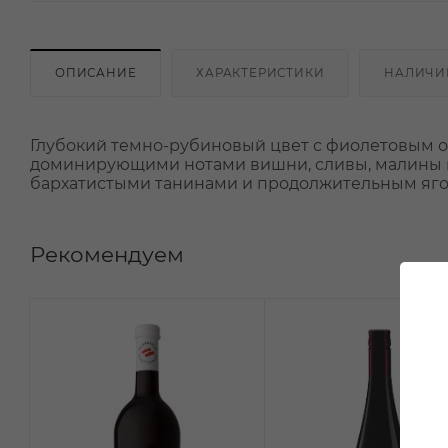
ОПИСАНИЕ
ХАРАКТЕРИСТИКИ
НАЛИЧИ
Глубокий темно-рубиновый цвет с фиолетовым о
доминирующими нотами вишни, сливы, малины и
бархатистыми танинами и продолжительным яг
Рекомендуем