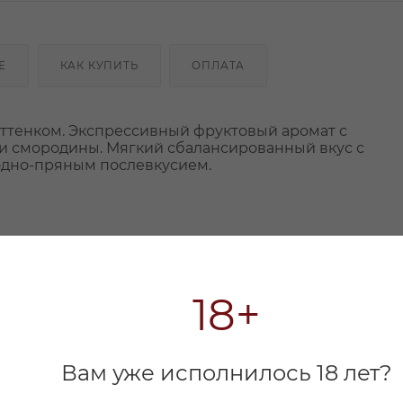
Е
КАК КУПИТЬ
ОПЛАТА
ттенком. Экспрессивный фруктовый аромат с
 смородины. Мягкий сбалансированный вкус с
одно-пряным послевкусием.
18+
Вам уже исполнилось 18 лет?