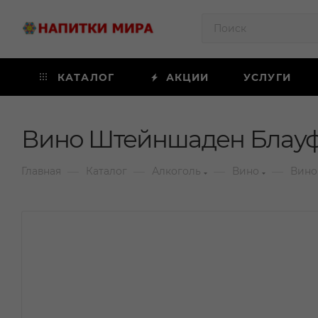
КАТАЛОГ
АКЦИИ
УСЛУГИ
Вино Штейншаден Блауфр
—
—
—
—
Главная
Каталог
Алкоголь
Вино
Вино