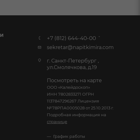
 И
+7 (812) 644-40-00
sekretar@napitkimira.com
г. Санкт-Петербург ,
ул.Смолячкова, д.19
Посмотреть на карте
ООО «Калейдоскоп»
ИНН 7802833271 ОГРН
1137847296267 Лицензия
№78РПА0005028 от 25.10.2013 г.
Подробная информация на
странице
График работы