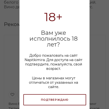
белого перца и средиземноморских специй.
Вино демонстрирует чистый, богатый вкус.
18+
Рекомендуем
Вам уже
исполнилось 18
лет?
Добро пожаловать на сайт
Napitkimira. Для доступа на сайт
подтвердите, пожалуйста, свой
возраст.
Цены в магазинах могут
отличаться от указанных на
сайте.
ПОДТВЕРЖДАЮ
Вино Брауневелл Унзер
Вино Майбах Рислинг
Тэглих Рислинг белое
Трокен белое полусухое