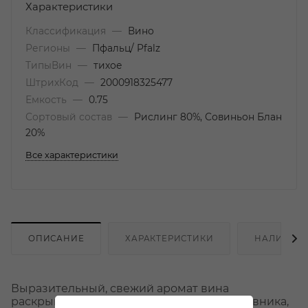
Характеристики
Классификация
—
Вино
Регионы
—
Пфальц/ Pfalz
ТипыВин
—
тихое
ШтрихКод
—
2000918325477
Емкость
—
0.75
Сортовый состав
—
Рислинг 80%, Совиньон Блан
20%
Все характеристики
ОПИСАНИЕ
ХАРАКТЕРИСТИКИ
НАЛИЧИЕ
Выразительный, свежий аромат вина
раскрывается нотами цитрусовых, крыжовника,