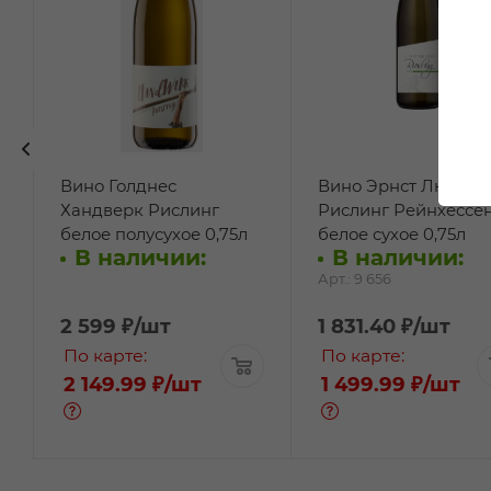
Вино Голднес
Вино Эрнст Людвиг
Хандверк Рислинг
Рислинг Рейнхессе
белое полусухое 0,75л
белое сухое 0,75л
В наличии:
В наличии:
Арт.: 9 656
2 599
₽
/шт
1 831.40
₽
/шт
По карте:
По карте:
2 149.99 ₽
/шт
1 499.99 ₽
/шт