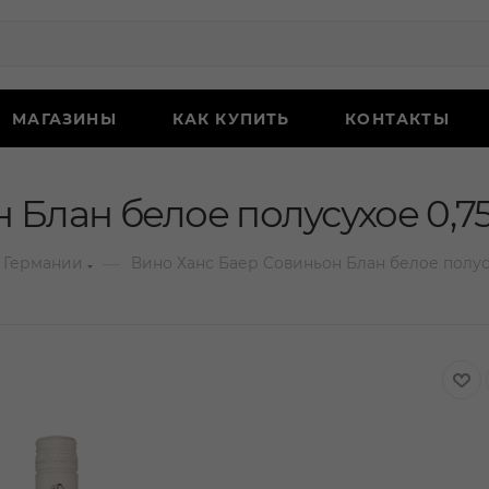
МАГАЗИНЫ
КАК КУПИТЬ
КОНТАКТЫ
 Блан белое полусухое 0,7
—
 Германии
Вино Ханс Баер Совиньон Блан белое полус