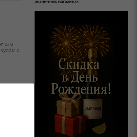
розничных магазинах
ёгким
кусом с