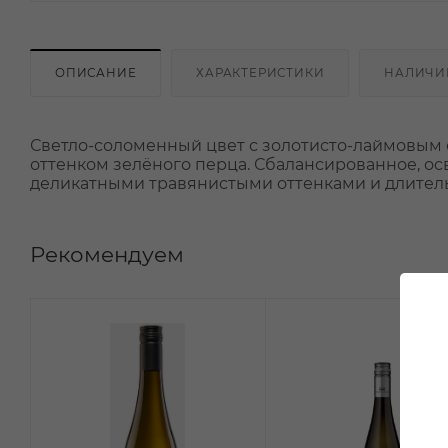
ОПИСАНИЕ
ХАРАКТЕРИСТИКИ
НАЛИЧИ
Светло-соломенный цвет с золотисто-лаймовым о
оттенком зелёного перца. Сбалансированное, о
деликатными травянистыми оттенками и длите
Рекомендуем