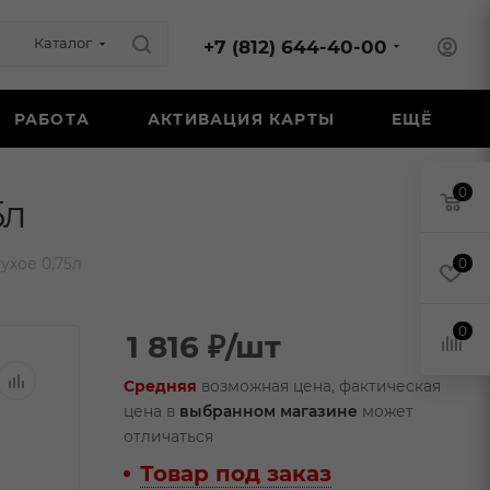
Каталог
+7 (812) 644-40-00
РАБОТА
АКТИВАЦИЯ КАРТЫ
ЕЩЁ
0
5л
ухое 0,75л
0
0
1 816
₽
/шт
Средняя
возможная цена, фактическая
цена в
выбранном магазине
может
отличаться
Товар под заказ