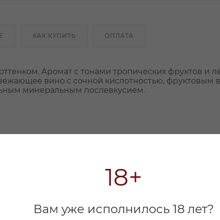
Е
КАК КУПИТЬ
ОПЛАТА
ттенком. Аромат с тонами тропических фруктов и л
свежающее вино с сочной кислотностью, фруктовым в
льным минеральным послевкусием.
18+
Вам уже исполнилось 18 лет?