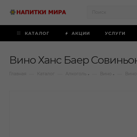
КАТАЛОГ
АКЦИИ
УСЛУГИ
Вино Ханс Баер Совиньон
—
—
—
—
Главная
Каталог
Алкоголь
Вино
Вино