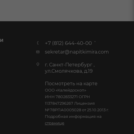
 И
+7 (812) 644-40-00
sekretar@napitkimira.com
г. Санкт-Петербург ,
ул.Смолячкова, д.19
Посмотреть на карте
ООО «Калейдоскоп»
ИНН 7802833271 ОГРН
1137847296267 Лицензия
№78РПА0005028 от 25.10.2013 г.
Подробная информация на
странице