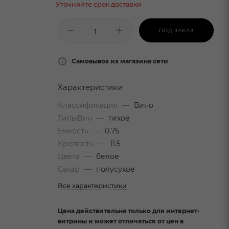
Уточняйте срок доставки
ПОД ЗАКАЗ
Самовывоз из магазина сети
Характеристики
Классификация
—
Вино
ТипыВин
—
тихое
Емкость
—
0.75
Крепость
—
11.5
Цвета
—
белое
Сахар
—
полусухое
Все характеристики
Цена действительна только для интернет-
витрины и может отличаться от цен в