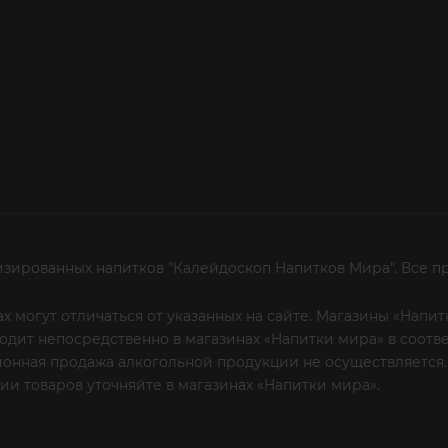
изированных напитков "Калейдоскоп Напитков Мира". Все п
х могут отличаться от указанных на сайте. Магазины «Нап
сходит непосредственно в магазинах «Напитки мира» в соот
онная продажа алкогольной продукции не осуществляется.
и товаров уточняйте в магазинах «Напитки мира».
Уважаем
 или по телефону