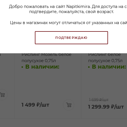
Добро пожаловать на сайт Napitkimira. Для доступа на 
подтвердите, пожалуйста, свой возраст.
Цены в магазинах могут отличаться от указанных на сай
ПОДТВЕРЖДАЮ
Вино Шшш… Это
Вино Ханс Баер
н
Рислинг Мозель белое
Рислинг белое
полусухое 0,75л
полусухое 0,75л
В наличии:
В наличии:
1 699 ₽
/шт
1 499
₽
/шт
1 299.99
₽
/шт