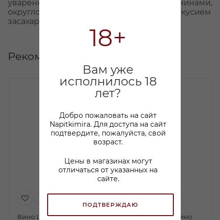
уваренных ягод, гладкими шелковыми танинами,
округлой структурой, утонченным послевкусием
засахаренной малины.
18+
Рекомендуем
Вам уже
исполнилось 18
лет?
Добро пожаловать на сайт
Napitkimira. Для доступа на сайт
подтвердите, пожалуйста, свой
возраст.
Цены в магазинах могут
отличаться от указанных на
сайте.
ПОДТВЕРЖДАЮ
Вино Шшш… Это Пино
Вино Ханс Баер Пино