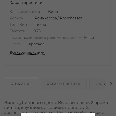
Характеристики
Классификация
—
Вино
Регионы
—
Рейнхессен/ Rheinhessen
ТипыВин
—
тихое
Емкость
—
0.75
Гастрономические рекомендации
—
Мясо
Цвета
—
красное
Все характеристики
ОПИСАНИЕ
ХАРАКТЕРИСТИКИ
НАЛИЧИЕ
Вино рубинового цвета. Выразительный аромат
вишни, клубники, ежевики, пряностей,
земляничного варенья. Вкус мягкий с нотами