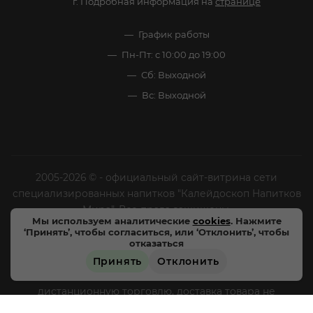
г. Подробная информация на
странице
График работы
Пн-Пт: с 10:00 до 19:00
Сб: Выходной
Вс: Выходной
2005-2026 © - официальный сайт-витрина сети
специализированных напитков "Калейдоскоп Напитков
Мира". Все права защищены.
Мы используем аналитические
cookies
. Нажмите
‘Принять’, чтобы согласиться, или ‘Отклонить’, чтобы
Цены, характеристики и внешний вид товара в
отказаться
магазинах могут отличаться от указанных на сайте.
Принять
Отклонить
Магазины «Напитки мира» не осуществляют
дистанционную торговлю, доставка товара не
производится, оплата товара происходит