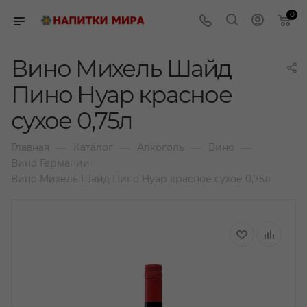
0
Вино Михель Шайд
Пино Нуар красное
сухое 0,75л
—
—
—
—
Главная
Каталог
Алкоголь
Вино
—
Вино Германии
Вино Михель Шайд Пино Нуар красное сухое 0,75л