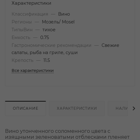
Характеристики
Классификация
—
Вино
Регионы
—
Мозель/ Mosel
ТипыВин
—
тихое
Емкость
—
0.75
Гастрономические рекомендации
—
Свежие
салаты, рыба на гриле, суши
Крепость
—
11.5
Все характеристики
ОПИСАНИЕ
ХАРАКТЕРИСТИКИ
НАЛИЧИЕ
Вино утонченного соломенного цвета с
изящными зеленоватыми отблесками пленяет