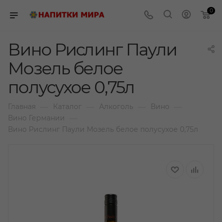
0
Вино Рислинг Паули
Мозель белое
полусухое 0,75л
—
—
—
—
Главная
Каталог
Алкоголь
Вино
—
Вино Германии
Вино Рислинг Паули Мозель белое полусухое 0,75л