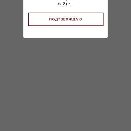
сайте.
ПОДТВЕРЖДАЮ
Вино Брауневелл Унзер
Вино Майбах Рислинг
Тэглих Рислинг белое
Зюсс белое сладкое
сухое 1л
0,75л
В наличии:
В наличии:
1 499
₽
/шт
По карте:
3 383
₽
/шт
1 199.99 ₽
/шт
ЗАРЕЗЕРВИРОВАТЬ
ЗАРЕЗЕРВИРОВАТЬ