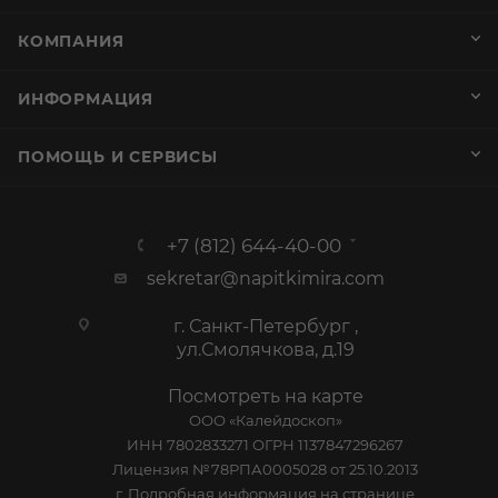
+7 (812) 644-40-00
sekretar@napitkimira.com
г. Санкт-Петербург ,
ул.Смолячкова, д.19
Посмотреть на карте
ООО «Калейдоскоп»
ИНН 7802833271 ОГРН 1137847296267
Лицензия №78РПА0005028 от 25.10.2013
г. Подробная информация на
странице
График работы
Пн-Пт: с 10:00 до 19:00
Сб: Выходной
Вс: Выходной