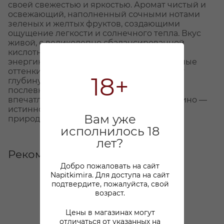
своей свежестью и яркостью. Аромат чистый и
освежающий, наполненный сочными нотами
зеленых и желтых фруктов, создающими
ощущение легкости и солнечного тепла. Вкус
живой, с великолепно сбалансированной
кислотностью, которая подчеркивает его
энергию и выразительность. Легкие пряные
оттенки и минеральные нюансы придают
18+
глубину, а продолжительное, элегантное
послевкусие оставляет незабываемое
впечатление свежести и гармонии. Это вино —
истинное воплощение утонченности и
Вам уже
природной чистоты.
исполнилось 18
лет?
Рекомендуем
Добро пожаловать на сайт
Napitkimira. Для доступа на сайт
подтвердите, пожалуйста, свой
возраст.
Цены в магазинах могут
отличаться от указанных на