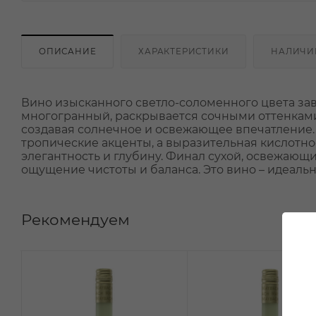
ОПИСАНИЕ
ХАРАКТЕРИСТИКИ
НАЛИЧИ
Вино изысканного светло-соломенного цвета зав
многогранный, раскрывается сочными оттенками 
создавая солнечное и освежающее впечатление.
тропические акценты, а выразительная кислотно
элегантность и глубину. Финал сухой, освежаю
ощущение чистоты и баланса. Это вино – идеаль
Рекомендуем