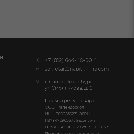
 И
+7 (812) 644-40-00
sekretar@napitkimira.com
г. Санкт-Петербург ,
ул.Смолячкова, д.19
Посмотреть на карте
ООО «Калейдоскоп»
ИНН 7802833271 ОГРН
1137847296267 Лицензия
№78РПА0005028 от 25.10.2013 г.
Подробная информация на