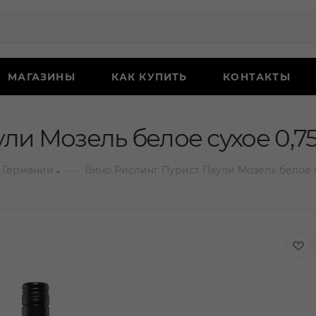
МАГАЗИНЫ
КАК КУПИТЬ
КОНТАКТЫ
ли Мозель белое сухое 0,7
—
 Германии
Вино Рислинг Пурист Паули Мозель белое с