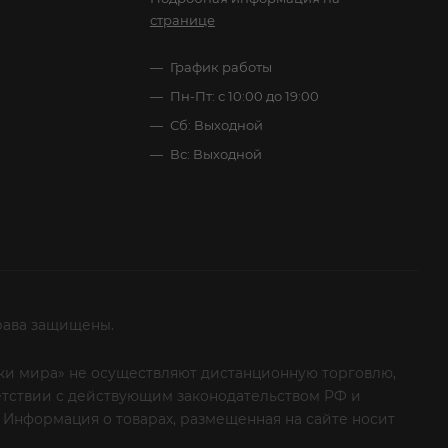
странице
График работы
Пн-Пт: с 10:00 до 19:00
Сб: Выходной
Вс: Выходной
рава защищены.
итки мира» не осуществляют дистанционную торговлю,
ветствии с действующим законодательством РФ и
 Информация о товарах, размещенная на сайте носит
ые клиенты! Если вы решили отказаться от нашей