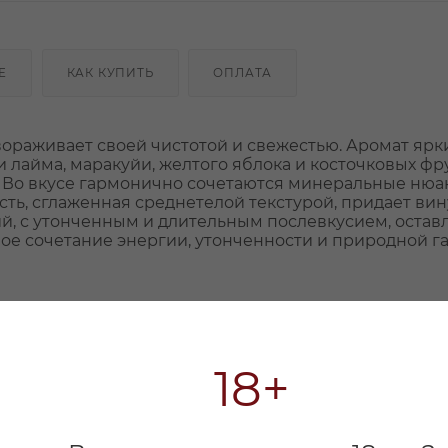
Е
КАК КУПИТЬ
ОПЛАТА
ораживает своей чистотой и свежестью. Аромат ярк
лайма, маракуйи, желтого яблока и косточковых фру
 Во вкусе гармонично сочетаются минеральные нюа
сть, сглаженная среднетелой текстурой, придает вин
щий, с утонченным и длительным послевкусием, ост
ное сочетание энергии, утонченности и природной г
18+