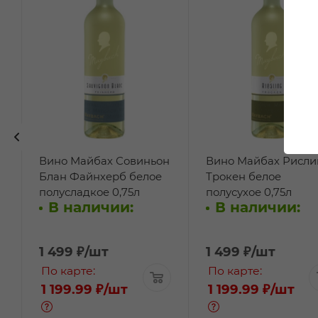
Вино Майбах Совиньон
Вино Майбах Рисли
Блан Файнхерб белое
Трокен белое
полусладкое 0,75л
полусухое 0,75л
В наличии:
В наличии:
1 499
₽
/шт
1 499
₽
/шт
По карте:
По карте:
1 199.99 ₽
/шт
1 199.99 ₽
/шт