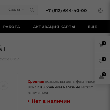
Каталог
+7 (812) 644-40-00
РАБОТА
АКТИВАЦИЯ КАРТЫ
ЕЩЁ
0
5л
ухое 0,75л
0
0
Средняя
возможная цена, фактическая
цена в
выбранном магазине
может
отличаться
Нет в наличии