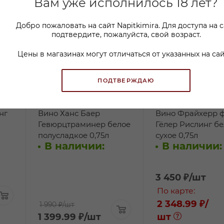
Вам уже исполнилось 18 лет?
Добро пожаловать на сайт Napitkimira. Для доступа на 
подтвердите, пожалуйста, свой возраст.
Цены в магазинах могут отличаться от указанных на сай
ПОДТВЕРЖДАЮ
нг
Вино Ханс Баер
Вино Фрайхерр 
Гевюрцтраминер белое
Гёлер Рислинг б
полусладкое 0,75л
сухое 0,75л
В наличии:
В наличии:
3 450
₽
/шт
По карте:
2 348.99 ₽
/
1 990 ₽
/шт
1 399.99
₽
/шт
шт