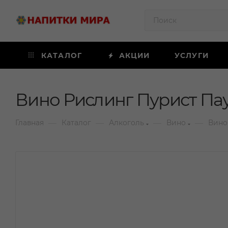
КАТАЛОГ
АКЦИИ
УСЛУГИ
Вино Рислинг Пурист Пау
—
—
—
—
Главная
Каталог
Алкоголь
Вино
Вино