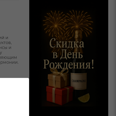
ий и
ктов,
нсы и
у
авляющим
армонии.