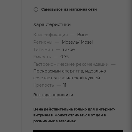
Самовывоз из магазина сети
Характеристики
Классификация
—
Вино
Регионы
—
Мозель/ Mosel
ТипыВин
—
тихое
Емкость
—
0.75
Гастрономические рекомендации
—
Прекрасный аперитив, идеально
сочетается с азиатской кухней
Крепость
—
11
Все характеристики
Цена действительна только для интернет-
витрины и может отличаться от цен в
розничных магазинах