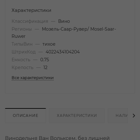
Характеристики
Классификация
—
Вино
Регионы
—
Мозель-Саар-Рувер/ Mosel-Saar-
Ruwer
ТипыВин
—
тихое
ШтрихКод
—
4022434104204
Емкость
—
0.75
Крепость
—
12
Все характеристики
ОПИСАНИЕ
ХАРАКТЕРИСТИКИ
НАЛИЧИЕ
Винодельня Ван Вольксем, без лишней