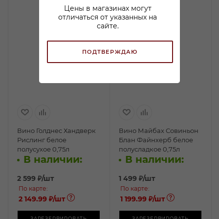
Цены в магазинах могут
отличаться от указанных на
сайте.
ПОДТВЕРЖДАЮ
Вино Голднес Хандверк
Вино Майбах Совиньон
Рислинг белое
Блан Файнхерб белое
полусухое 0,75л
полусладкое 0,75л
В наличии:
В наличии:
2 599
₽
/шт
1 499
₽
/шт
По карте:
По карте:
2 149.99 ₽
/шт
1 199.99 ₽
/шт
ЗАРЕЗЕРВИРОВАТЬ
ЗАРЕЗЕРВИРОВАТЬ