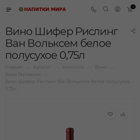
0
Вино Шифер Рислинг
Ван Вольксем белое
полусухое 0,75л
—
—
—
—
Главная
Каталог
Алкоголь
Вино
—
Вино Германии
Вино Шифер Рислинг Ван Вольксем белое полусухое
0,75л