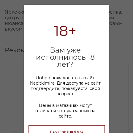
Ярко-жёлтого цвета. Аромат с нотами персика,
цитрусовых фруктов и легкими травяными
нюансами. Освежающий рислинг с фруктовым
18+
вкусом.
Вам уже
Рекомендуем
исполнилось 18
лет?
Добро пожаловать на сайт
Napitkimira. Для доступа на сайт
подтвердите, пожалуйста, свой
возраст.
Цены в магазинах могут
отличаться от указанных на
сайте.
ПОДТВЕРЖДАЮ