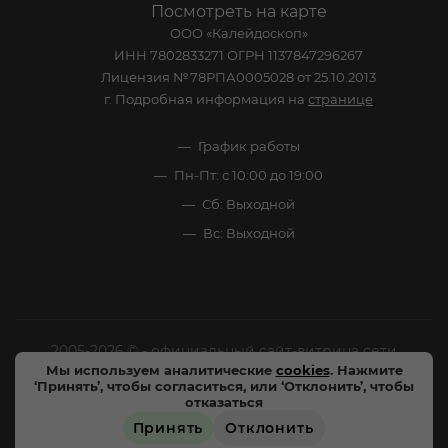
Посмотреть на карте
ООО «Калейдоскоп»
ИНН 7802833271 ОГРН 1137847296267
Лицензия №78РПА0005028 от 25.10.2013
г. Подробная информация на
странице
График работы
Пн-Пт: с 10:00 до 19:00
Сб: Выходной
Вс: Выходной
2005-2026 © - официальный сайт-витрина сети
Мы используем аналитические
cookies
. Нажмите
специализированных напитков "Калейдоскоп Напитков
‘Принять’, чтобы согласиться, или ‘Отклонить’, чтобы
Мира". Все права защищены.
отказаться
Принять
Отклонить
Цены, характеристики и внешний вид товара в