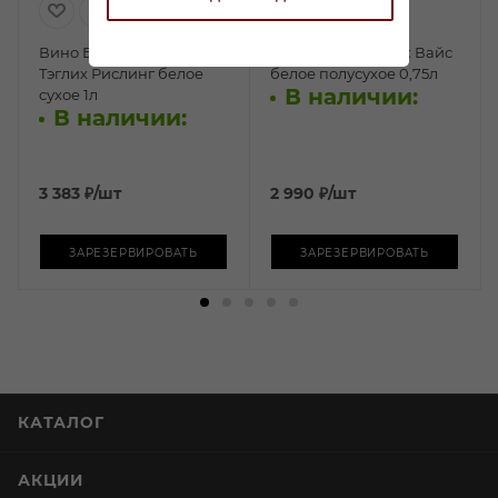
Вино Брауневелл Унзер
Вино Рислинг Ник Вайс
Тэглих Рислинг белое
белое полусухое 0,75л
В наличии:
сухое 1л
В наличии:
3 383
₽
/шт
2 990
₽
/шт
ЗАРЕЗЕРВИРОВАТЬ
ЗАРЕЗЕРВИРОВАТЬ
КАТАЛОГ
АКЦИИ