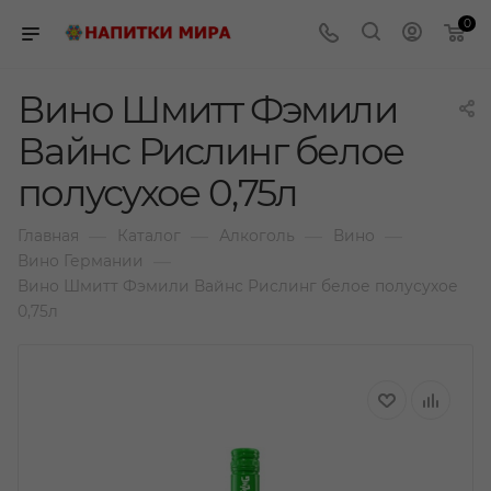
0
Вино Шмитт Фэмили
Вайнс Рислинг белое
полусухое 0,75л
—
—
—
—
Главная
Каталог
Алкоголь
Вино
—
Вино Германии
Вино Шмитт Фэмили Вайнс Рислинг белое полусухое
0,75л