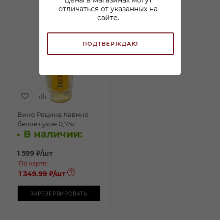
Цены в магазинах могут
отличаться от указанных на
сайте.
ПОДТВЕРЖДАЮ
Вино Рецина Кавино
белое сухое 0,75л
В наличии:
1 599
₽
/шт
По карте:
1 349.99 ₽
/шт
ЗАРЕЗЕРВИРОВАТЬ