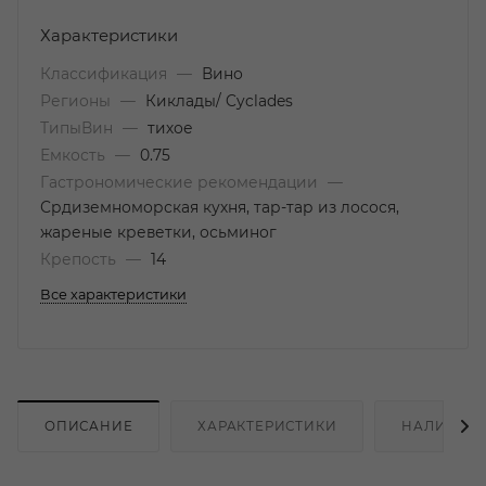
Характеристики
Классификация
—
Вино
Регионы
—
Киклады/ Cyclades
ТипыВин
—
тихое
Емкость
—
0.75
Гастрономические рекомендации
—
Срдиземноморская кухня, тар-тар из лосося,
жареные креветки, осьминог
Крепость
—
14
Все характеристики
ОПИСАНИЕ
ХАРАКТЕРИСТИКИ
НАЛИЧИЕ