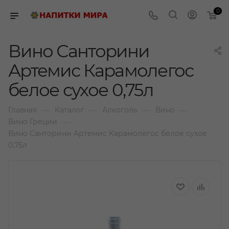
0
Вино Санторини
Артемис Карамолегос
белое сухое 0,75л
—
—
—
—
Главная
Каталог
Алкоголь
Вино
—
Вино Греции
Вино Санторини Артемис Карамолегос белое сухое
0,75л