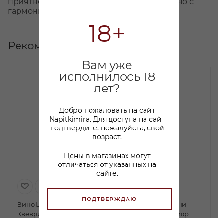
приятной кислотностью и терпкостью вино с
гармоничным долгим послевкусием.
18+
Рекомендуем
Вам уже
исполнилось 18
лет?
Добро пожаловать на сайт
Napitkimira. Для доступа на сайт
подтвердите, пожалуйста, свой
возраст.
Цены в магазинах могут
отличаться от указанных на
сайте.
ПОДТВЕРЖДАЮ
Вино Шато Мухрани
Вино Шато Мухрани
Квеври белое сухое
Ркацители Супериор