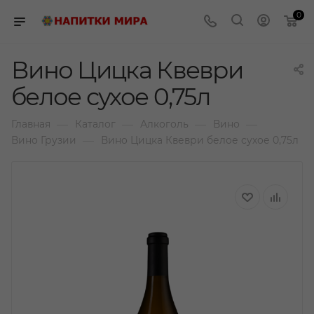
0
Вино Цицка Квеври
белое сухое 0,75л
—
—
—
—
Главная
Каталог
Алкоголь
Вино
—
Вино Грузии
Вино Цицка Квеври белое сухое 0,75л