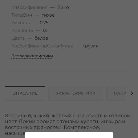
Классификация
—
Вино
ТипыВин
—
тихое
Емкость
—
0.75
Крепость
—
13
Цвета
—
белое
КлассификаторСтранМира
—
Грузия
Все характеристики
ОПИСАНИЕ
ХАРАКТЕРИСТИКИ
НАЛИЧИЕ
Красивый, яркий, желтый с золотистым отливом
цвет. Яркий аромат с тонами кураги, инжира и
восточных пряностей. Комплексное,
насыщенное, с маслянистой текстурой,