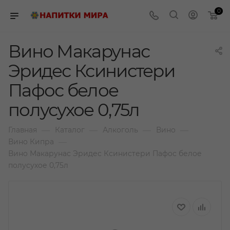
0
Вино Макарунас
Эридес Ксинистери
Пафос белое
полусухое 0,75л
—
—
—
—
Главная
Каталог
Алкоголь
Вино
—
Вино Кипра
Вино Макарунас Эридес Ксинистери Пафос белое
полусухое 0,75л