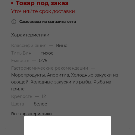
Товар под заказ
Уточняйте срок доставки
Самовывоз из магазина сети
Характеристики
Классификация
—
Вино
ТипыВин
—
тихое
Емкость
—
0.75
Гастрономические рекомендации
—
Морепродукты, Аперитив, Холодные закуски из
овощей, Холодные закуски из рыбы, Рыба на
гриле
Крепость
—
12
Цвета
—
белое
Все характеристики