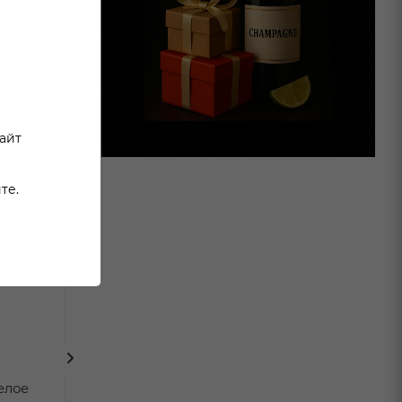
сайт
те.
елое
Вино Винью Верде
Вино Винью В