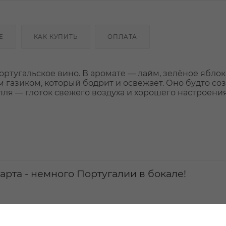
Е
КАК КУПИТЬ
ОПЛАТА
ртугальское вино. В аромате — лайм, зелёное яблок
м газиком, который бодрит и освежает. Оно будто со
апля — глоток свежего воздуха и хорошего настроения
арта - немного Португалии в бокале!