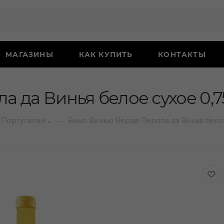
МАГАЗИНЫ
КАК КУПИТЬ
КОНТАКТЫ
 да Винья белое сухое 0,7
—
 Португалии
Вино Винью Верде Перола да Винья белое