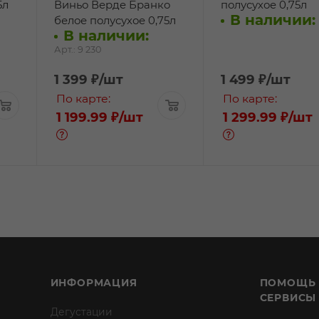
5л
Виньо Верде Бранко
полусухое 0,75л
В наличии:
белое полусухое 0,75л
В наличии:
Арт.: 9 230
1 399
₽
/шт
1 499
₽
/шт
По карте:
По карте:
1 199.99 ₽
/шт
1 299.99 ₽
/шт
ИНФОРМАЦИЯ
ПОМОЩЬ
СЕРВИСЫ
Дегустации