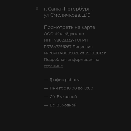
г. Санкт-Петербург ,
ул.Смолячкова, д.19
Посмотреть на карте
ООО «Калейдоскоп»
ИНН 7802833271 ОГРН
1137847296267 Лицензия
№78РПА0005028 от 25.10.2013 г.
Подробная информация на
странице
График работы
Пн-Пт: с 10:00 до 19:00
Сб: Выходной
Вс: Выходной