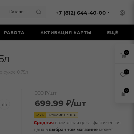
Каталог
+7 (812) 644-40-00
РАБОТА
АКТИВАЦИЯ КАРТЫ
ЕЩЁ
0
5л
 сухое 0,75л
0
0
999 ₽
/шт
699.99
₽
/шт
-
23
%
Экономия
300
₽
Средняя
возможная цена, фактическая
цена в
выбранном магазине
может