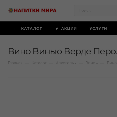
КАТАЛОГ
АКЦИИ
УСЛУГИ
Вино Винью Верде Перола
—
—
—
—
Главная
Каталог
Алкоголь
Вино
Вино