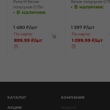
Рита М белое
белое полусухое 0,7
В наличии:
полусухое 0,75л
В наличии:
1 480
₽
/шт
1 397
₽
/шт
По карте:
По карте:
899.99 ₽
/шт
1 099.99 ₽
/шт
КАТАЛОГ
КОМПАНИЯ
АКЦИИ
Новости