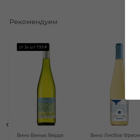
Рекомендуем
от 3х шт
799 ₽
Вино Винью Верде
Вино Лисбоа Фреск