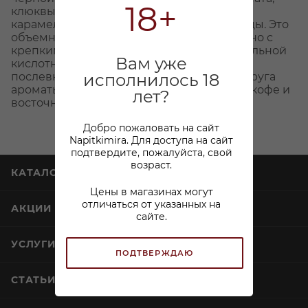
18+
клюквы, чернослива, темного шоколада,
карамели, ванили, черного перца и корицы. Это
объемное, полнотелое, многослойное вино с
крепкими, сильными танинами, основательной
Вам уже
кислотностью и долгим, устойчивым
исполнилось 18
послевкусием, в котором сменяют друг друга
ароматы спелых садовых ягод, шоколада, кофе и
лет?
восточных пряностей.
Добро пожаловать на сайт
Napitkimira. Для доступа на сайт
подтвердите, пожалуйста, свой
возраст.
КАТАЛОГ
Цены в магазинах могут
отличаться от указанных на
АКЦИИ
сайте.
УСЛУГИ
ПОДТВЕРЖДАЮ
СТАТЬИ