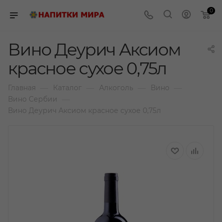
0
Вино Деурич Аксиом
красное сухое 0,75л
—
—
—
—
Главная
Каталог
Алкоголь
Вино
—
Вино Сербии
Вино Деурич Аксиом красное сухое 0,75л