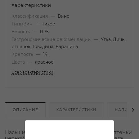
Характеристики
Классификация
—
Вино
ТипыВин
—
тихое
Емкость
—
0.75
Гастрономические рекомендации
—
Утка, Дичь,
Ягненок, Говядина, Баранина
Крепость
—
14
Цвета
—
красное
Все характеристики
ОПИСАНИЕ
ХАРАКТЕРИСТИКИ
НАЛИЧИЕ
Насыщенный рубиновый цвет. В букете оттенки
черной смородины, вишневого сока, граната,