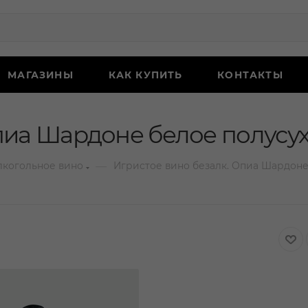
МАГАЗИНЫ
КАК КУПИТЬ
КОНТАКТЫ
пиа Шардоне белое полусух
—
лкогольное вино
Игристое вино безалк. Опиа Шардоне