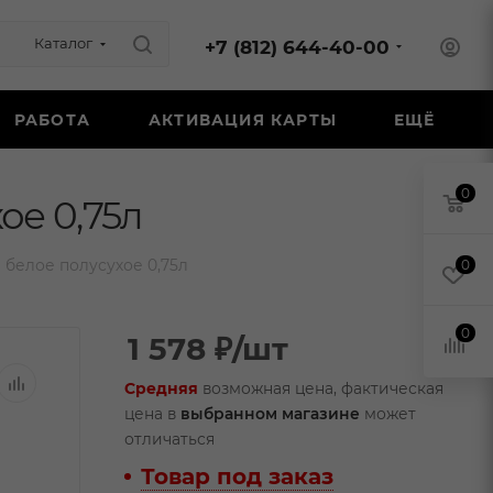
Каталог
+7 (812) 644-40-00
РАБОТА
АКТИВАЦИЯ КАРТЫ
ЕЩЁ
0
ое 0,75л
 белое полусухое 0,75л
0
0
1 578
₽
/шт
Средняя
возможная цена, фактическая
цена в
выбранном магазине
может
отличаться
Товар под заказ