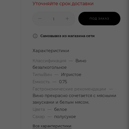
Уточняйте срок доставки
ПОД ЗАКАЗ
Самовывоз из магазина сети
Характеристики
Классификация
—
Вино
безалкогольное
ТипыВин
—
Игристое
Емкость
—
0.75
Гастрономические рекомендации
—
Вино прекрасно сочетается с мясными
закусками и белым мясом.
Цвета
—
белое
Сахар
—
полусухое
Все характеристики