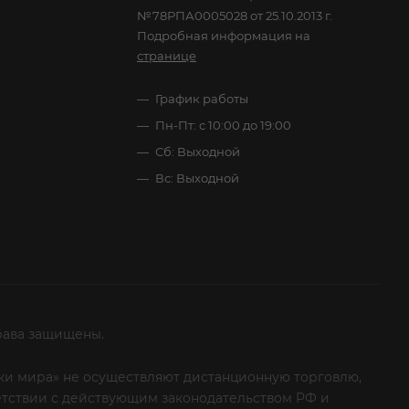
№78РПА0005028 от 25.10.2013 г.
Подробная информация на
странице
График работы
Пн-Пт: с 10:00 до 19:00
Сб: Выходной
Вс: Выходной
рава защищены.
итки мира» не осуществляют дистанционную торговлю,
ветствии с действующим законодательством РФ и