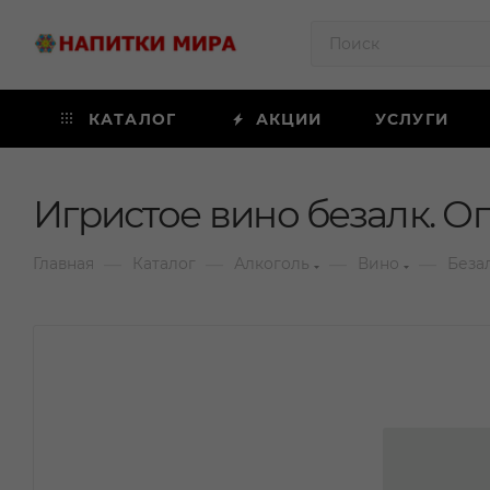
КАТАЛОГ
АКЦИИ
УСЛУГИ
Игристое вино безалк. О
—
—
—
—
Главная
Каталог
Алкоголь
Вино
Беза