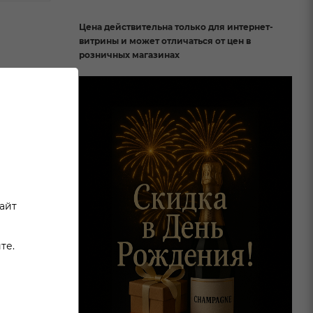
Цена действительна только для интернет-
витрины и может отличаться от цен в
розничных магазинах
онким
сайт
те.